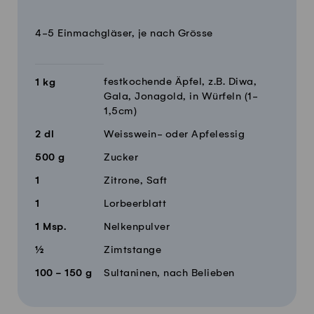
Menge
Zutaten
4-5 Einmachgläser, je nach Grösse
festkochende Äpfel, z.B. Diwa,
1
kg
Gala, Jonagold, in Würfeln (1-
1,5cm)
2
dl
Weisswein- oder Apfelessig
500
g
Zucker
1
Zitrone, Saft
1
Lorbeerblatt
1
Msp.
Nelkenpulver
½
Zimtstange
100 - 150
g
Sultaninen, nach Belieben