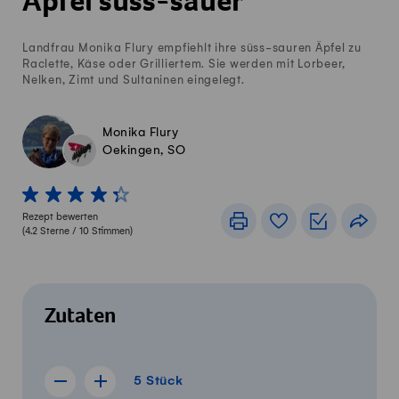
Äpfel süss-sauer
Landfrau Monika Flury empfiehlt ihre süss-sauren Äpfel zu
Raclette, Käse oder Grilliertem. Sie werden mit Lorbeer,
Nelken, Zimt und Sultaninen eingelegt.
Monika Flury
Oekingen, SO
1 von 5 Sterne
2 von 5 Sterne
3 von 5 Sterne
4 von 5 Sterne
5 von 5 Sterne
Rezept bewerten
Drucken
Rezeptbuch
Einkaufslis
Teile
(
4.2
Sterne /
10
Stimmen)
Zutaten
5 Stück
5
Stück
Rezept für 4 Stück anzeigen
Rezept für 6 Stück anzeigen