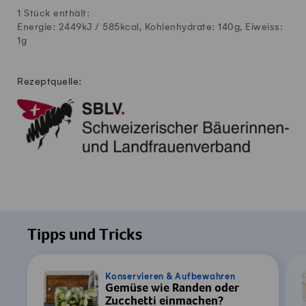
1 Stück enthält:
Energie: 2449kJ /
585
kcal, Kohlenhydrate:
140
g, Eiweiss:
1
g
Rezeptquelle:
Tipps und Tricks
Konservieren & Aufbewahren
Gemüse wie Randen oder
Zucchetti einmachen?