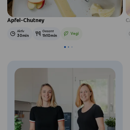
Apfel-Chutney
C
Aktiv
Gesamt
Vegi
30min
1h10min
Vegetarisch