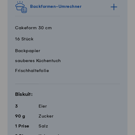
Backformen-Umrechner
Cakeform 30 cm
16 Stück
Menge
Zutaten
Backpapier
sauberes Küchentuch
Frischhaltefolie
Biskuit:
3
Eier
90
g
Zucker
1
Prise
Salz