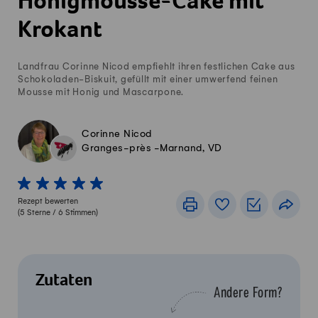
Honigmousse-Cake mit
Krokant
Landfrau Corinne Nicod empfiehlt ihren festlichen Cake aus
Schokoladen-Biskuit, gefüllt mit einer umwerfend feinen
Mousse mit Honig und Mascarpone.
Corinne Nicod
Granges-près -Marnand, VD
1 von 5 Sterne
2 von 5 Sterne
3 von 5 Sterne
4 von 5 Sterne
5 von 5 Sterne
Rezept bewerten
Drucken
Rezeptbuch
Einkaufslis
Teile
(
5
Sterne /
6
Stimmen)
Zutaten
Andere Form?