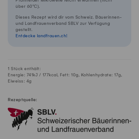
Pfanne/der Mikrowelle leicht erwärmen (nicht
über 60°C).
Dieses Rezept wird dir vom Schweiz. Bäuerinnen-
und Landfrauenverband SBLV zur Verfügung
gestellt.
Entdecke landfrauen.ch!
1 Stück enthält:
Energie: 741kJ /
177
kcal, Fett:
10
g, Kohlenhydrate:
17
g,
Eiweiss:
4
g
Rezeptquelle: