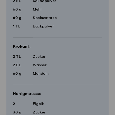
2
EL
Kakaopulver
60
g
Mehl
60
g
Speisestärke
1
TL
Backpulver
Krokant:
2
TL
Zucker
2
EL
Wasser
60
g
Mandeln
Honigmousse:
2
Eigelb
30
g
Zucker