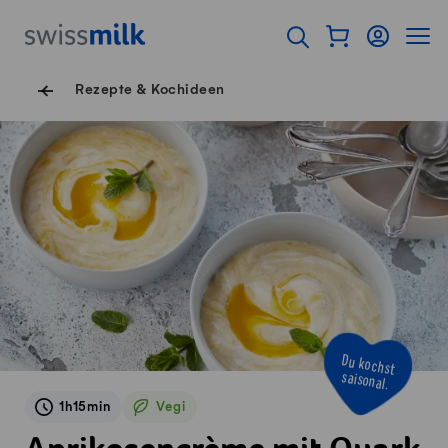
Navigieren auf Swissmilk.ch
Schnellzugriff-Links
Warenkorb als Fl
Login
Seiten
Startseite
Suche öffnen
Servicenavigation
Rezepte & Kochideen
Du kochst
saisonal.
1h15min
Vegi
Vegetarisch
Aprikosencrème mit Quark