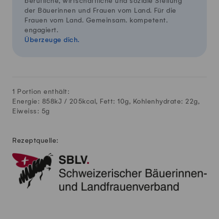
berufliche, wirtschaftliche und soziale Stellung
der Bäuerinnen und Frauen vom Land. Für die
Frauen vom Land. Gemeinsam. kompetent.
engagiert.
Überzeuge dich.
1 Portion enthält:
Energie: 858kJ /
205
kcal, Fett:
10
g, Kohlenhydrate:
22
g,
Eiweiss:
5
g
Rezeptquelle: