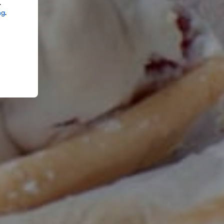
.
ng
.