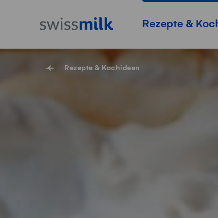
Navigieren auf Swissmilk.ch
Schnellzugriff-Links
Startseite
Hauptnavigation
Rezepte & Koc
Rezepte & Kochideen