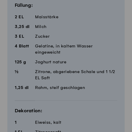
Füllung:
2
EL
Maisstärke
3,25
dl
Milch
3
EL
Zucker
4
Blatt
Gelatine, in kaltem Wasser
eingeweicht
125
g
Joghurt nature
½
Zitrone, abgeriebene Schale und 1 1/2
EL Saft
1,25
dl
Rahm, steif geschlagen
Dekoration:
1
Eiweiss, kalt