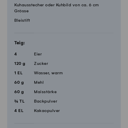
Kuhausstecher oder Kuhbild von ca. 6 cm
Grösse
Bleistift
Teig:
4
Eier
120
g
Zucker
1
EL
Wasser, warm
60
g
Mehl
60
g
Maisstärke
¾
TL
Backpulver
4
EL
Kakaopulver