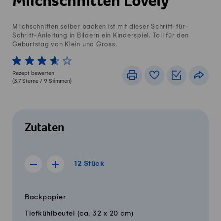
Milchschnitten Lovely
Milchschnitten selber backen ist mit dieser Schritt-für-
Schritt-Anleitung in Bildern ein Kinderspiel. Toll für den
Geburtstag von Klein und Gross.
1 von 5 Sterne
2 von 5 Sterne
3 von 5 Sterne
4 von 5 Sterne
5 von 5 Sterne
Rezept bewerten
Drucken
Rezeptbuch
Einkaufslis
Teile
(
3.7
Sterne /
9
Stimmen)
Zutaten
12 Stück
12
Stück
Rezept für 11 Stück anzeigen
Rezept für 13 Stück anzeigen
Menge
Zutaten
Backpapier
Tiefkühlbeutel (ca. 32 x 20 cm)