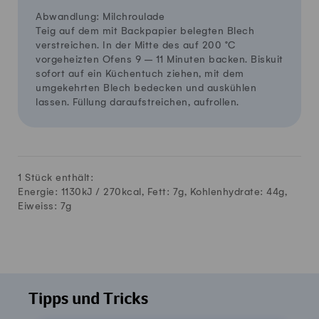
Abwandlung: Milchroulade
Teig auf dem mit Backpapier belegten Blech
verstreichen. In der Mitte des auf 200 °C
vorgeheizten Ofens 9 – 11 Minuten backen. Biskuit
sofort auf ein Küchentuch ziehen, mit dem
umgekehrten Blech bedecken und auskühlen
lassen. Füllung daraufstreichen, aufrollen.
1 Stück enthält:
Energie: 1130kJ /
270
kcal, Fett:
7
g, Kohlenhydrate:
44
g,
Eiweiss:
7
g
Tipps und Tricks