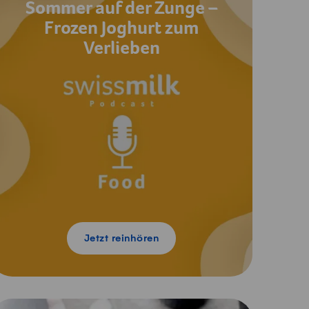
Sommer auf der Zunge –
Frozen Joghurt zum
Verlieben
Jetzt reinhören