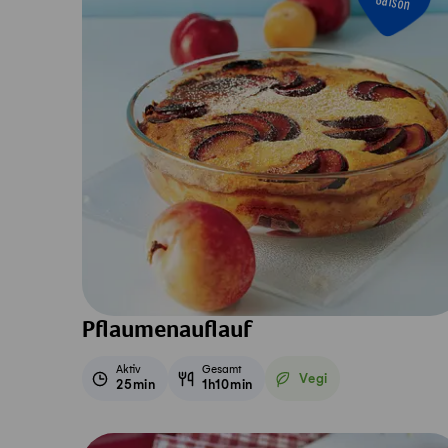
Saison
Pflaumenauflauf
Aktiv
Gesamt
Vegi
25min
1h10min
Vegetarisch