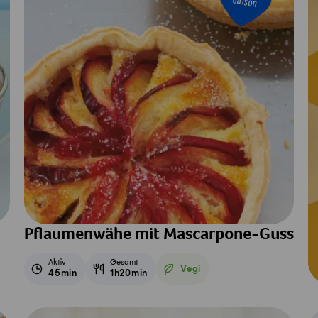
Saison
Pflaumenwähe mit Mascarpone-Guss
Aktiv
Gesamt
Vegi
45min
1h20min
Vegetarisch