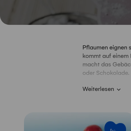
Pflaumen eignen s
kommt auf einem K
macht das Gebäck
oder Schokolade. 
unserem Pflaumen-
Weiterlesen
dem legen wir den
Quarkcrème sehr a
ja, dass auf eine
fehlen darf.