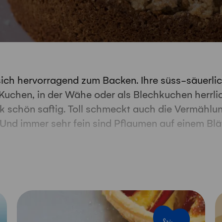
ich hervorragend zum Backen. Ihre süss-säuerlic
uchen, in der Wähe oder als Blechkuchen herrli
 schön saftig. Toll schmeckt auch die Vermählu
Und immer sehr fein sind Pflaumen auf einem Blät
Jalousien-Rezept. Und wer auf einen Teig verzi
 Pflaumenauflauf oder die gebackenen Pflaumen 
ns Herz. Ob mit Rührteig, Blätterteig oder Kuchen
m Pflaumendessert ein guter Löffel Schweizer Sch