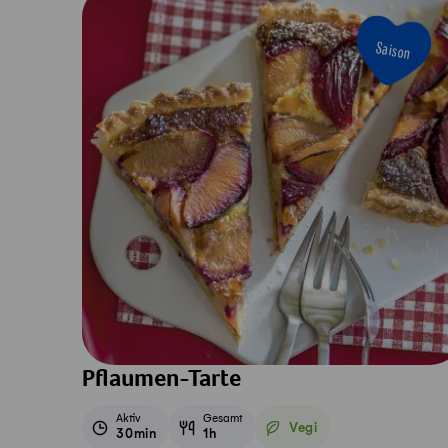
Saison
Pflaumen-Tarte
Aktiv
Gesamt
Vegi
30min
1h
Vegetarisch