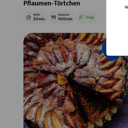
Pflaumen-Törtchen
W
Aktiv
Gesamt
Vegi
30min
1h10min
Vegetarisch
Saison