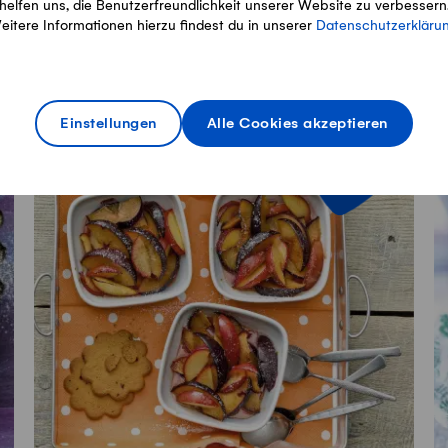
helfen uns, die Benutzerfreundlichkeit unserer Website zu verbessern
Steak Sandwich
P
eitere Informationen hierzu findest du in unserer
Datenschutzerkläru
Aktiv
Gesamt
40min
45min
Einstellungen
Alle Cookies akzeptieren
Saison