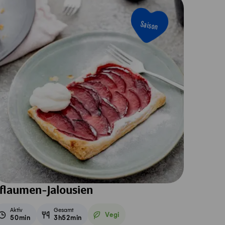
Saison
flaumen-Jalousien
Aktiv
Gesamt
Vegi
50min
3h52min
Vegetarisch