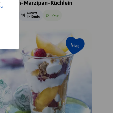
.
flaumen-Marzipan-Küchlein
ng
.
Aktiv
Gesamt
Vegi
35min
1h10min
Vegetarisch
Saison