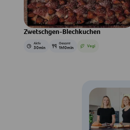
Zwetschgen-Blechkuchen
Aktiv
Gesamt
Vegi
30min
1h10min
Vegetarisch