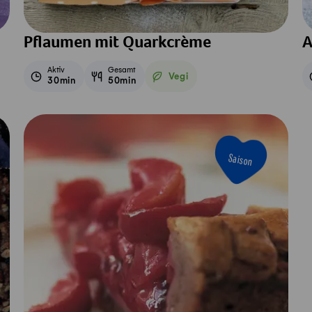
Pflaumen mit Quarkcrème
A
Aktiv
Gesamt
Vegi
30min
50min
Vegetarisch
Saison