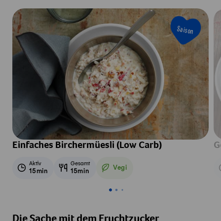
Saison
Einfaches Birchermüesli (Low Carb)
G
Aktiv
Gesamt
Vegi
15min
15min
Vegetarisch
Die Sache mit dem Fruchtzucker