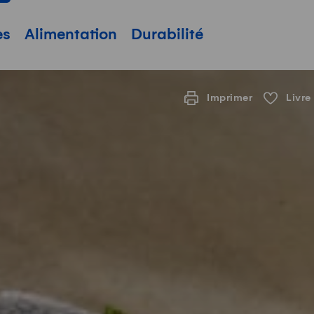
pale
es
Alimentation
Durabilité
Imprimer
Livre