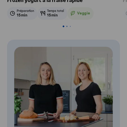
Frozen yogurt à la fraise rapide
F
Préparation
Temps total
Veggie
15min
15min
Veggie