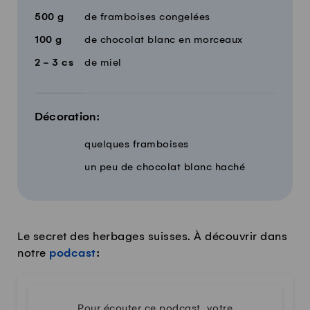
500
g
de framboises congelées
100
g
de chocolat blanc en morceaux
2 - 3
cs
de miel
Décoration:
quelques framboises
un peu de chocolat blanc haché
Le secret des herbages suisses. À découvrir dans
notre
podcast
:
Pour écouter ce podcast, votre