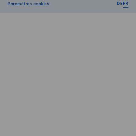
DEUT
FR
Paramètres cookies
DE
FR