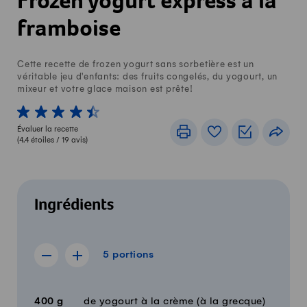
Frozen yogurt express à la
framboise
Cette recette de frozen yogurt sans sorbetière est un
véritable jeu d'enfants: des fruits congelés, du yogourt, un
mixeur et votre glace maison est prête!
1 von 5 étoiles
2 von 5 étoiles
3 von 5 étoiles
4 von 5 étoiles
5 von 5 étoiles
Évaluer la recette
Imprimer
Livre de recettes
Listes de c
Part
(
4.4
étoiles /
19
avis)
Ingrédients
5 portions
5
portions
Afficher la recette de 4 portions
Afficher la recette de 6 portions
Quantité
Ingrédients
400
g
de yogourt à la crème (à la grecque)