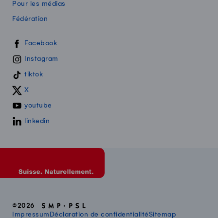
Pour les médias
Fédération
Swissmilk sur les réseaux sociaux
Facebook
Instagram
tiktok
X
youtube
linkedin
©2026
Impressum
Déclaration de confidentialité
Sitemap