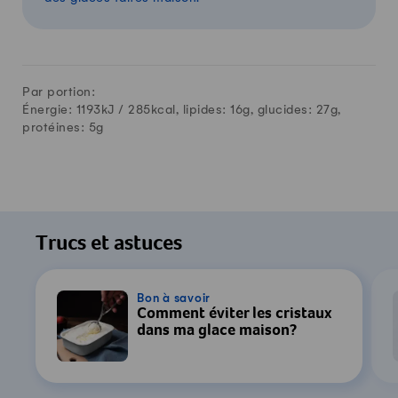
Par portion:
Énergie: 1193kJ /
285
kcal, lipides:
16
g, glucides:
27
g,
protéines:
5
g
Trucs et astuces
Bon à savoir
Comment éviter les cristaux
dans ma glace maison?