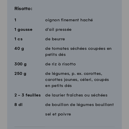
Risotto:
1
oignon finement haché
1
gousse
d'ail pressée
1
cs
de beurre
40
g
de tomates séchées coupées en
petits dés
300
g
de riz à risotto
250
g
de légumes, p. ex. carottes,
carottes jaunes, céleri, coupés
en petits dés
2 - 3
feuilles
de laurier fraîches ou séchées
8
dl
de bouillon de légumes bouillant
sel et poivre