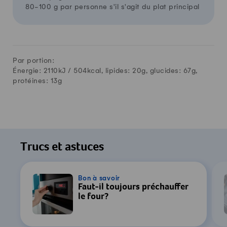
80-100 g par personne s'il s'agit du plat principal
Par portion:
Énergie: 2110kJ /
504
kcal, lipides:
20
g, glucides:
67
g,
protéines:
13
g
Trucs et astuces
Bon à savoir
Faut-il toujours préchauffer
le four?