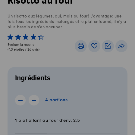
Risotto au four
Un risotto aux légumes, oui, mais au four! L'avantage: une
fois tous les ingrédients mélangés et le plat enfourné, il n'y a
plus besoin de s'en occuper.
1 von 5 étoiles
2 von 5 étoiles
3 von 5 étoiles
4 von 5 étoiles
5 von 5 étoiles
Évaluer la recette
Imprimer
Livre de recettes
Listes de c
Part
(
4.3
étoiles /
26
avis)
Ingrédients
4 portions
4
portions
Afficher la recette de 3 portions
Afficher la recette de 5 portions
Quantité
Ingrédients
1 plat allant au four d'env. 2,5 l