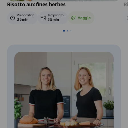
Risotto aux fines herbes
R
Préparation
Temps total
Veggie
35min
35min
Veggie