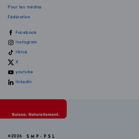
Pour les médias
Fédération
Swissmilk sur les réseaux sociaux
Facebook
Instagram
tiktok
X
youtube
linkedin
©2026