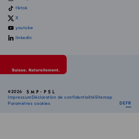
tiktok
X
youtube
linkedin
©2026
Impressum
Déclaration de confidentialité
Sitemap
DEUT
FR
Paramètres cookies
DE
FR