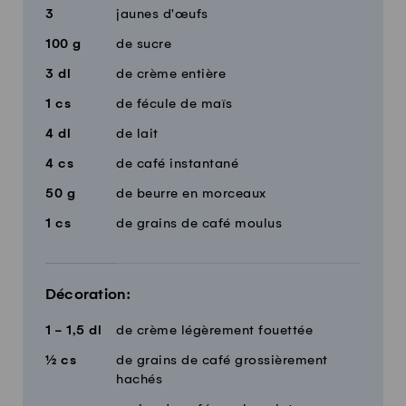
3
jaunes d'œufs
100
g
de sucre
3
dl
de crème entière
1
cs
de fécule de maïs
4
dl
de lait
4
cs
de café instantané
50
g
de beurre en morceaux
1
cs
de grains de café moulus
Décoration:
1 - 1,5
dl
de crème légèrement fouettée
½
cs
de grains de café grossièrement
hachés