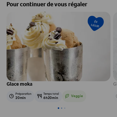
Pour continuer de vous régaler
de
saison
Glace moka
G
Préparation
Temps total
Veggie
20min
6h20min
Veggie