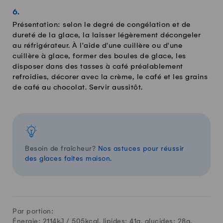
Présentation: selon le degré de congélation et de
dureté de la glace, la laisser légèrement décongeler
au réfrigérateur. À l'aide d'une cuillère ou d'une
cuillère à glace, former des boules de glace, les
disposer dans des tasses à café préalablement
refroidies, décorer avec la crème, le café et les grains
de café au chocolat. Servir aussitôt.
Besoin de fraîcheur?
Nos astuces pour réussir
des glaces faites maison.
Par portion:
Énergie: 2114kJ /
505
kcal, lipides:
41
g, glucides:
28
g,