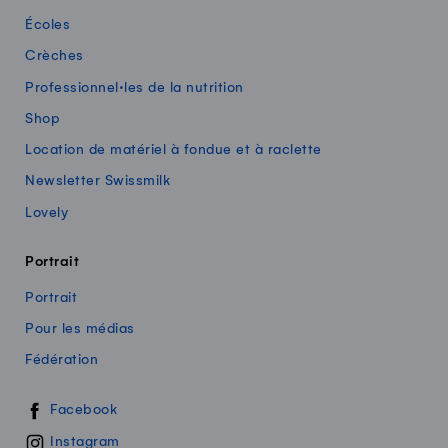
Écoles
Crèches
Professionnel·les de la nutrition
Shop
Location de matériel à fondue et à raclette
Newsletter Swissmilk
Lovely
Portrait
Portrait
Pour les médias
Fédération
Swissmilk sur les réseaux sociaux
Facebook
Instagram