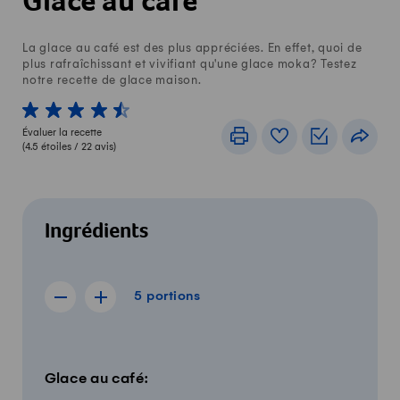
Glace au café
La glace au café est des plus appréciées. En effet, quoi de
plus rafraîchissant et vivifiant qu'une glace moka? Testez
notre recette de glace maison.
1 von 5 étoiles
2 von 5 étoiles
3 von 5 étoiles
4 von 5 étoiles
5 von 5 étoiles
Évaluer la recette
Imprimer
Livre de recettes
Listes de c
Part
(
4.5
étoiles /
22
avis)
Ingrédients
5 portions
5
portions
Afficher la recette de 4 portions
Afficher la recette de 6 portions
Quantité
Ingrédients
Glace au café: