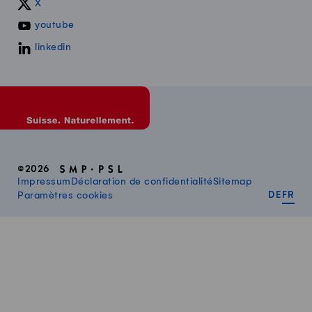
X
youtube
linkedin
©2026
Impressum
Déclaration de confidentialité
Sitemap
DEUT
FR
Paramètres cookies
DE
FR