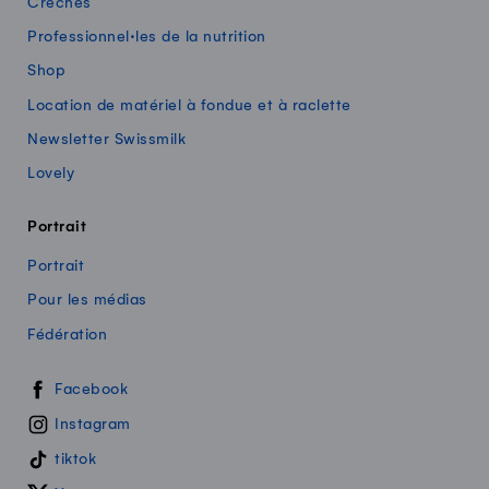
Crèches
Professionnel·les de la nutrition
Shop
Location de matériel à fondue et à raclette
Newsletter Swissmilk
Lovely
Portrait
Portrait
Pour les médias
Fédération
Swissmilk sur les réseaux sociaux
Facebook
Instagram
tiktok