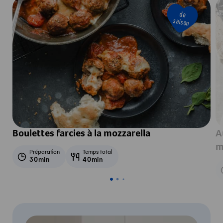
de
saison
Boulettes farcies à la mozzarella
A
m
Préparation
Temps total
30min
40min