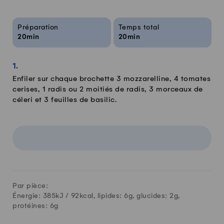
Infos sur la recette
Préparation
Temps total
20min
20min
Enfiler sur chaque brochette 3 mozzarelline, 4 tomates
cerises, 1 radis ou 2 moitiés de radis, 3 morceaux de
céleri et 3 feuilles de basilic.
Par pièce:
Énergie: 385kJ /
92
kcal, lipides:
6
g, glucides:
2
g,
protéines:
6
g