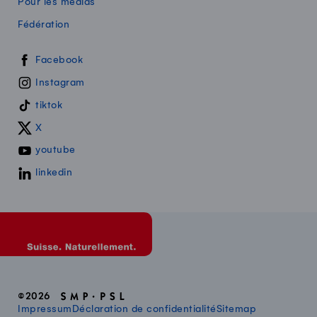
Pour les médias
Fédération
Swissmilk sur les réseaux sociaux
Facebook
Instagram
tiktok
X
youtube
linkedin
©2026
Impressum
Déclaration de confidentialité
Sitemap