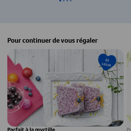
Pour continuer de vous régaler
de
saison
Parfait à la myrtille
P