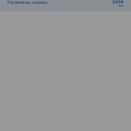
DEUT
FR
Paramètres cookies
DE
FR