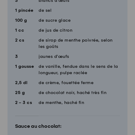
3
blancs d'œufs
1
pincée
de sel
100
g
de sucre glace
1
cc
de jus de citron
2
cs
de sirop de menthe poivrée, selon
les goûts
3
jaunes d'œufs
1
gousse
de vanille, fendue dans le sens de la
longueur, pulpe raclée
2,5
dl
de crème, fouettée ferme
25
g
de chocolat noir, haché très fin
2 - 3
cs
de menthe, haché fin
Sauce au chocolat: