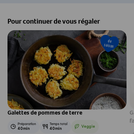
Pour continuer de vous régaler
de
saison
Galettes de pommes de terre
G
f
Préparation
Temps total
Veggie
40min
40min
Veggie