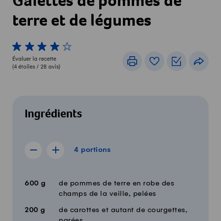
Galettes de pommes de
terre et de légumes
1 von 5 étoiles
2 von 5 étoiles
3 von 5 étoiles
4 von 5 étoiles
5 von 5 étoiles
Évaluer la recette
Imprimer
Livre de recettes
Listes de c
Part
(
4
étoiles /
28
avis)
Ingrédients
4 portions
4
portions
Afficher la recette de 3 portions
Afficher la recette de 5 portions
Quantité
Ingrédients
600
g
de pommes de terre en robe des
champs de la veille, pelées
200
g
de carottes et autant de courgettes,
parées