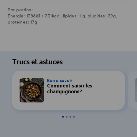
Par portion:
Énergie: 1386kJ /
331
kcal, lipides:
11
g, glucides:
39
g,
protéines:
17
g
Trucs et astuces
Bon à savoir
Comment saisir les
champignons?