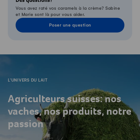
Des questions?
Vous avez raté vos caramels à la crème? Sabine
et Marie sont là pour vous aider.
Poser une question
-
L'UNIVERS DU LAIT
Agriculteurs suisses: nos
vaches, nos produits, notre
passion