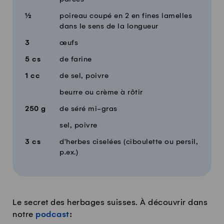
½
poireau coupé en 2 en fines lamelles
dans le sens de la longueur
3
œufs
5
cs
de farine
1
cc
de sel, poivre
beurre ou crème à rôtir
250
g
de séré mi-gras
sel, poivre
3
cs
d'herbes ciselées (ciboulette ou persil,
p.ex.)
Le secret des herbages suisses. À découvrir dans
notre
podcast
: