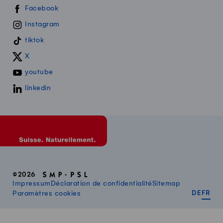
Swissmilk sur les réseaux sociaux
Facebook
Instagram
tiktok
X
youtube
linkedin
©2026
Impressum
Déclaration de confidentialité
Sitemap
DEUT
FR
Paramètres cookies
DE
FR