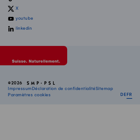
X
youtube
linkedin
©2026
Impressum
Déclaration de confidentialité
Sitemap
DEUT
FR
Paramètres cookies
DE
FR