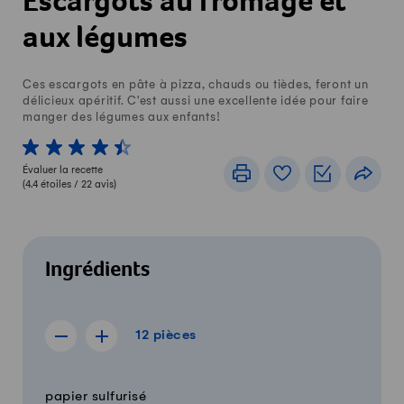
Escargots au fromage et
aux légumes
Ces escargots en pâte à pizza, chauds ou tièdes, feront un
délicieux apéritif. C'est aussi une excellente idée pour faire
manger des légumes aux enfants!
1 von 5 étoiles
2 von 5 étoiles
3 von 5 étoiles
4 von 5 étoiles
5 von 5 étoiles
Évaluer la recette
Imprimer
Livre de recettes
Listes de c
Part
(
4.4
étoiles /
22
avis)
Ingrédients
12 pièces
12
pièces
Afficher la recette de 11 pièces
Afficher la recette de 13 pièces
Quantité
Ingrédients
papier sulfurisé