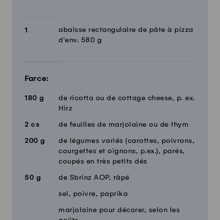
abaisse rectangulaire de pâte à pizza
1
d'env. 580 g
Farce:
180
g
de ricotta ou de cottage cheese, p. ex.
Hirz
2
cs
de feuilles de marjolaine ou de thym
200
g
de légumes variés (carottes, poivrons,
courgettes et oignons, p.ex.), parés,
coupés en très petits dés
50
g
de Sbrinz AOP, râpé
sel, poivre, paprika
marjolaine pour décorer, selon les