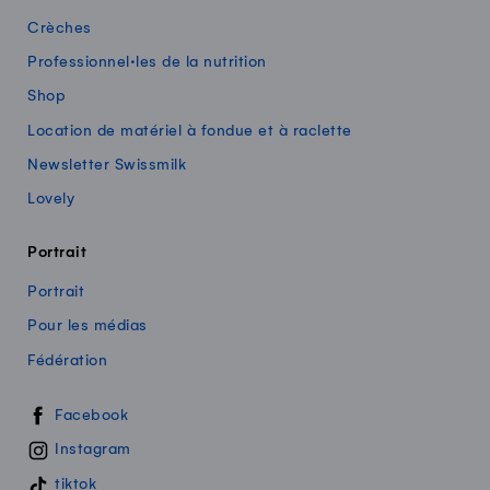
Crèches
Professionnel·les de la nutrition
Shop
Location de matériel à fondue et à raclette
Newsletter Swissmilk
Lovely
Portrait
Portrait
Pour les médias
Fédération
Swissmilk sur les réseaux sociaux
Facebook
Instagram
tiktok