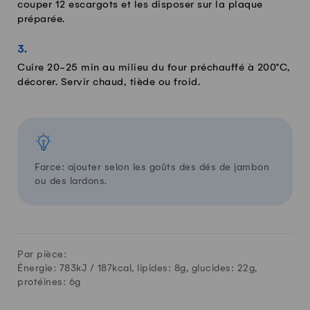
couper 12 escargots et les disposer sur la plaque
préparée.
Cuire 20-25 min au milieu du four préchauffé à 200°C,
décorer. Servir chaud, tiède ou froid.
Farce: ajouter selon les goûts des dés de jambon
ou des lardons.
Par pièce:
Énergie: 783kJ /
187
kcal, lipides:
8
g, glucides:
22
g,
protéines:
6
g