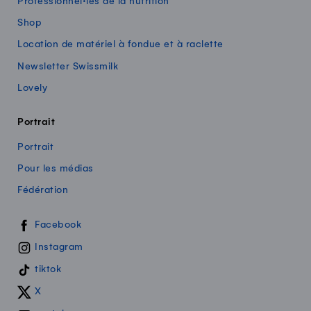
Professionnel·les de la nutrition
Shop
Location de matériel à fondue et à raclette
Newsletter Swissmilk
Lovely
Portrait
Portrait
Pour les médias
Fédération
Swissmilk sur les réseaux sociaux
Facebook
Instagram
tiktok
X