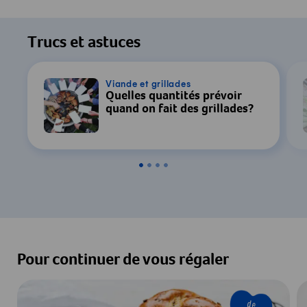
Pour regarder cette vidéo, votre
consentement au traitement des données
Trucs et astuces
par YouTube est requis. Pour plus de
détails, consultez notre
Déclaration de
confidentialité
.
Viande et grillades
Quelles quantités prévoir
quand on fait des grillades?
Paramètres
Accepter & Afficher
Pour continuer de vous régaler
de