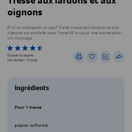
Tresse aux lardons et aux
oignons
Et si on changeait un peu? Cette tresse aux lardons et aux
oignons est parfaite pour l'apéritif ou pour une soirée pain-
vin-fromage.
1 von 5 étoiles
2 von 5 étoiles
3 von 5 étoiles
4 von 5 étoiles
5 von 5 étoiles
Évaluer la recette
Imprimer
Livre de recettes
Listes de c
Part
(
4.6
étoiles /
11
avis)
Ingrédients
Pour 1 tresse
Quantité
Ingrédients
papier sulfurisé