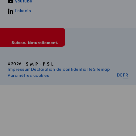
youtube
linkedin
©2026
Impressum
Déclaration de confidentialité
Sitemap
DEUT
FR
Paramètres cookies
DE
FR