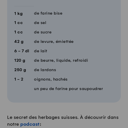
de farine bise
1
kg
1
cc
de sel
1
cc
de sucre
42
g
de levure, émiettée
6 - 7
dl
de lait
120
g
de beurre, liquide, refroidi
250
g
de lardons
1 - 2
oignons, hachés
un peu de farine pour saupoudrer
Le secret des herbages suisses. À découvrir dans
notre
podcast
: