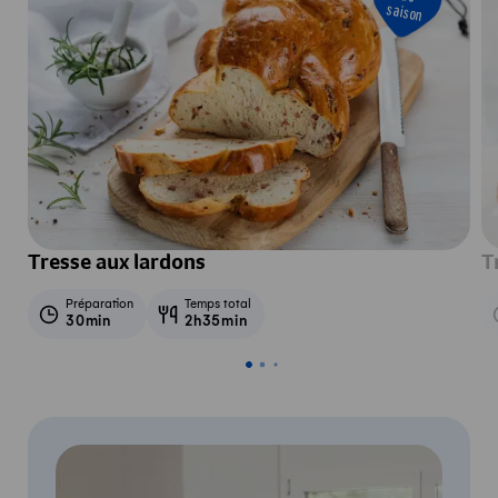
saison
Tresse aux lardons
T
Préparation
Temps total
30min
2h35min