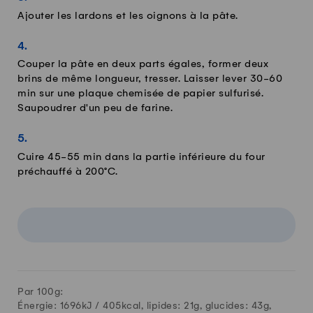
Ajouter les lardons et les oignons à la pâte.
Couper la pâte en deux parts égales, former deux
brins de même longueur, tresser. Laisser lever 30-60
min sur une plaque chemisée de papier sulfurisé.
Saupoudrer d'un peu de farine.
Cuire 45-55 min dans la partie inférieure du four
préchauffé à 200°C.
Par 100g:
Énergie: 1696kJ /
405
kcal, lipides:
21
g, glucides:
43
g,