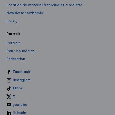
Location de matériel à fondue et à raclette
Newsletter Swissmilk
Lovely
Portrait
Portrait
Pour les médias
Fédération
Swissmilk sur les réseaux sociaux
Facebook
Instagram
tiktok
X
youtube
linkedin