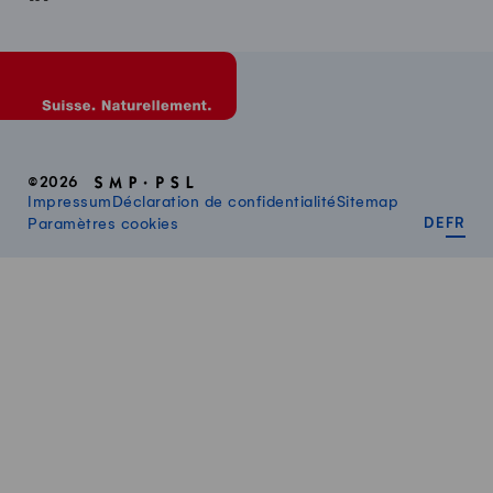
©2026
Impressum
Déclaration de confidentialité
Sitemap
DEUT
FR
Paramètres cookies
DE
FR