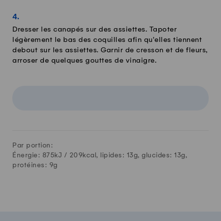
Dresser les canapés sur des assiettes. Tapoter
légèrement le bas des coquilles afin qu'elles tiennent
debout sur les assiettes. Garnir de cresson et de fleurs,
arroser de quelques gouttes de vinaigre.
Par portion:
Énergie: 875kJ /
209
kcal, lipides:
13
g, glucides:
13
g,
protéines:
9
g