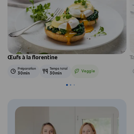
Œufs à la florentine
T
Préparation
Temps total
Veggie
30min
30min
Veggie