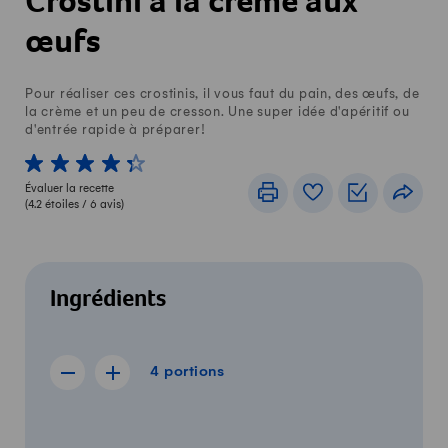
Crostini à la crème aux
œufs
Pour réaliser ces crostinis, il vous faut du pain, des œufs, de
la crème et un peu de cresson. Une super idée d'apéritif ou
d'entrée rapide à préparer!
1 von 5 étoiles
2 von 5 étoiles
3 von 5 étoiles
4 von 5 étoiles
5 von 5 étoiles
Évaluer la recette
Imprimer
Livre de recettes
Listes de c
Part
(
4.2
étoiles /
6
avis)
Ingrédients
4 portions
4
portions
Afficher la recette de 3 portions
Afficher la recette de 5 portions
Quantité
Ingrédients