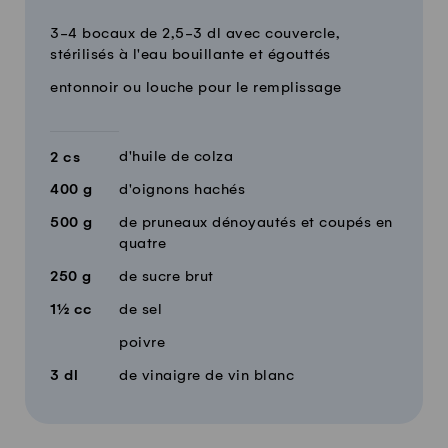
Quantité
Ingrédients
3-4 bocaux de 2,5-3 dl avec couvercle,
stérilisés à l'eau bouillante et égouttés
entonnoir ou louche pour le remplissage
d'huile de colza
2
cs
400
g
d'oignons hachés
500
g
de pruneaux dénoyautés et coupés en
quatre
250
g
de sucre brut
1½
cc
de sel
poivre
3
dl
de vinaigre de vin blanc