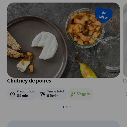
de
saison
Chutney de poires
C
Préparation
Temps total
Veggie
35min
55min
Veggie