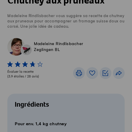
Chutney aux pruneaux
Madeleine Rindlisbacher vous suggère sa recette de chutney
aux pruneaux pour accompagner un fromage suisse doux ou
corsé. Une jolie idée de cadeau.
Madeleine Rindlisbacher
Zeglingen BL
1 von 5 étoiles
2 von 5 étoiles
3 von 5 étoiles
4 von 5 étoiles
5 von 5 étoiles
Évaluer la recette
Imprimer
Livre de recettes
Listes de c
Part
(
3.9
étoiles /
28
avis)
Ingrédients
Pour env. 1,4 kg chutney