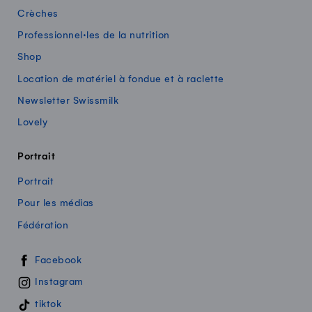
Crèches
Professionnel·les de la nutrition
Shop
Location de matériel à fondue et à raclette
Newsletter Swissmilk
Lovely
Portrait
Portrait
Pour les médias
Fédération
Swissmilk sur les réseaux sociaux
Facebook
Instagram
tiktok