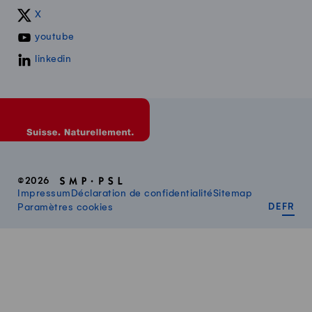
X
youtube
linkedin
©2026
Impressum
Déclaration de confidentialité
Sitemap
DEUT
FR
Paramètres cookies
DE
FR