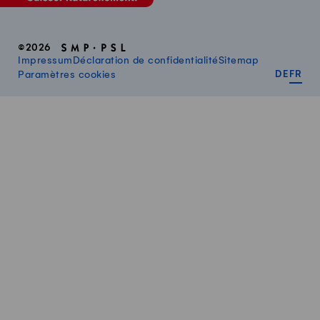
©2026
Impressum
Déclaration de confidentialité
Sitemap
DEUT
FR
Paramètres cookies
DE
FR