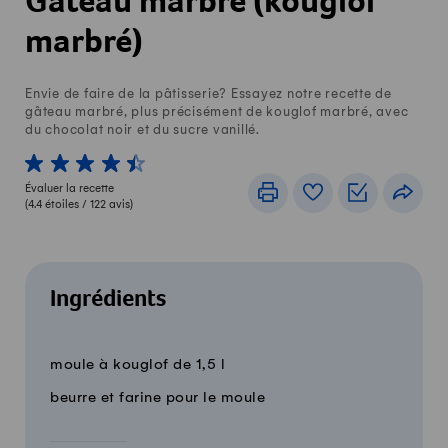
Gâteau marbré (kouglof
marbré)
Envie de faire de la pâtisserie? Essayez notre recette de
gâteau marbré, plus précisément de kouglof marbré, avec
du chocolat noir et du sucre vanillé.
1 von 5 étoiles
2 von 5 étoiles
3 von 5 étoiles
4 von 5 étoiles
5 von 5 étoiles
Évaluer la recette
Imprimer
Livre de recettes
Listes de c
Part
(
4.4
étoiles /
122
avis)
Ingrédients
12 parts
Quantité
Ingrédients
moule à kouglof de 1,5 l
beurre et farine pour le moule