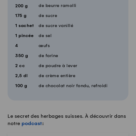
de beurre ramolli
200
g
175
g
de sucre
1
sachet
de sucre vanillé
1
pincée
de sel
4
œufs
350
g
de farine
2
cc
de poudre à lever
2,5
dl
de crème entière
100
g
de chocolat noir fondu, refroidi
Le secret des herbages suisses. À découvrir dans
notre
podcast
: