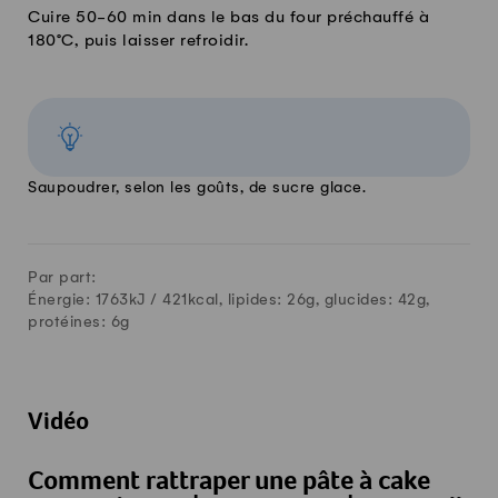
Cuire 50-60 min dans le bas du four préchauffé à
180°C, puis laisser refroidir.
Saupoudrer, selon les goûts, de sucre glace.
Par part:
Énergie: 1763kJ /
421
kcal, lipides:
26
g, glucides:
42
g,
protéines:
6
g
Vidéo
Comment rattraper une pâte à cake