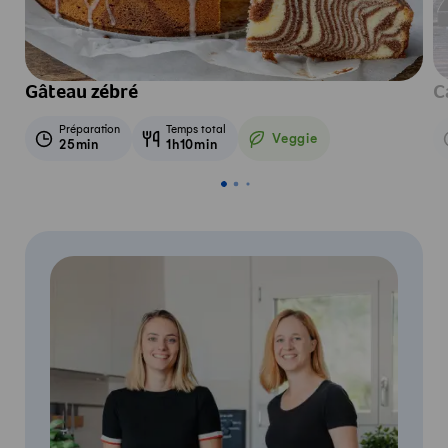
Gâteau zébré
C
Préparation
Temps total
Veggie
25min
1h10min
Veggie