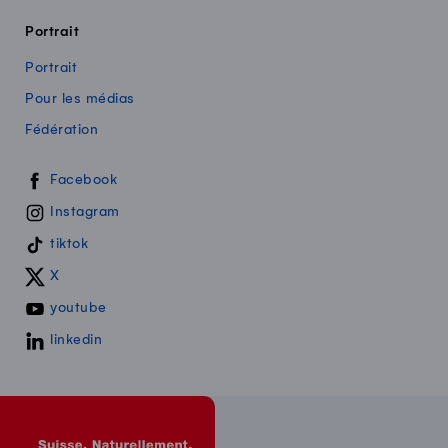
Portrait
Portrait
Pour les médias
Fédération
Swissmilk sur les réseaux sociaux
Facebook
Instagram
tiktok
X
youtube
linkedin