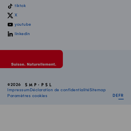
tiktok
X
youtube
linkedin
©2026
Impressum
Déclaration de confidentialité
Sitemap
DEUT
FR
Paramètres cookies
DE
FR