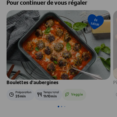
Pour continuer de vous régaler
de
saison
Boulettes d'aubergines
P
Préparation
Temps total
Veggie
25min
1h10min
Veggie