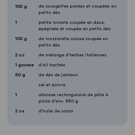
de courgettes parées et coupées en
100
g
petits dés
1
petite tomate coupée en deux,
épépinée et coupée en petits dés
100
g
de mozzarella suisse coupée en
petits dés
2
cc
de mélange d'herbes italiennes
1
gousse
d'ail hachée
50
g
de dés de jambon
sel et poivre
1
abaisse rectangulaire de pâte à
pizza d'env. 580 g
2
cs
d'huile de colza