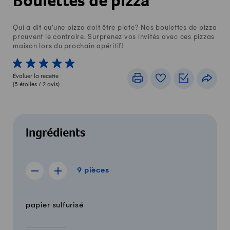
Boulettes de pizza
Qui a dit qu'une pizza doit être plate? Nos boulettes de pizza
prouvent le contraire. Surprenez vos invités avec ces pizzas
maison lors du prochain apéritif!
1 von 5 étoiles
2 von 5 étoiles
3 von 5 étoiles
4 von 5 étoiles
5 von 5 étoiles
Évaluer la recette
Imprimer
Livre de recettes
Listes de c
Part
(
5
étoiles /
2
avis)
Ingrédients
9 pièces
9
pièces
Afficher la recette de 8 pièces
Afficher la recette de 10 pièces
Quantité
Ingrédients
papier sulfurisé