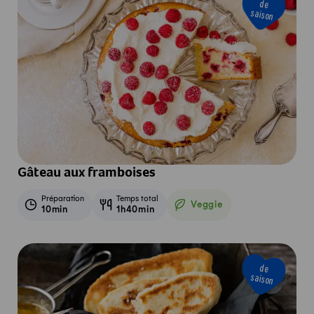
de
saison
Gâteau aux framboises
Préparation
Temps total
Veggie
10min
1h40min
Veggie
de
saison