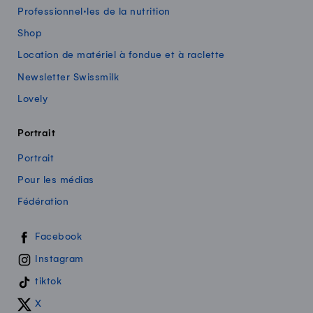
Professionnel·les de la nutrition
Shop
Location de matériel à fondue et à raclette
Newsletter Swissmilk
Lovely
Portrait
Portrait
Pour les médias
Fédération
Swissmilk sur les réseaux sociaux
Facebook
Instagram
tiktok
X