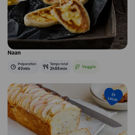
Naan
Préparation
Temps total
Veggie
40min
2h55min
Veggie
de
saison