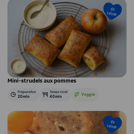
de
saison
Mini-strudels aux pommes
Préparation
Temps total
Veggie
20min
40min
Veggie
de
saison