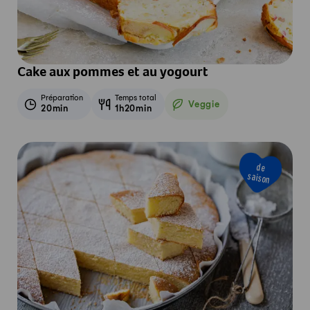
Cake aux pommes et au yogourt
Préparation
Temps total
Veggie
20min
1h20min
Veggie
de
saison