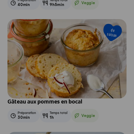
Préparation
Temps total
Veggie
40min
9h5min
Veggie
de
saison
Gâteau aux pommes en bocal
Préparation
Temps total
Veggie
30min
1h
Veggie