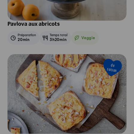
Pavlova aux abricots
Préparation
Temps total
Veggie
20min
3h20min
Veggie
de
saison