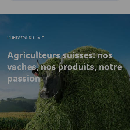
-
L'UNIVERS DU LAIT
Agriculteurs suisses: nos
vaches, nos produits, notre
passion