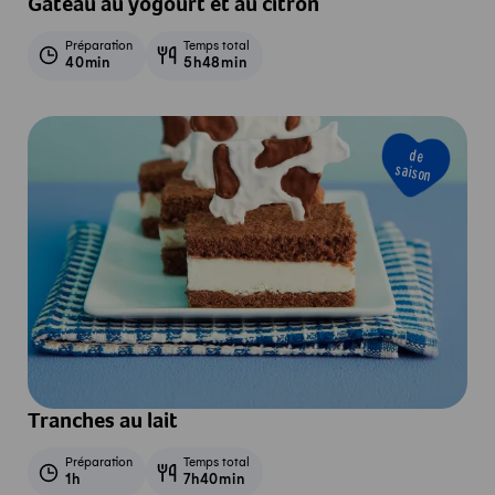
Gâteau au yogourt et au citron
Préparation
Temps total
40min
5h48min
de
saison
Tranches au lait
Préparation
Temps total
1h
7h40min