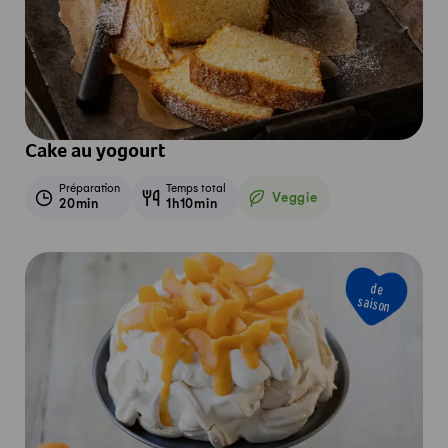
Cake au yogourt
Préparation
Temps total
Veggie
20min
1h10min
Veggie
de
saison