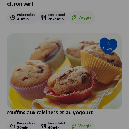
citron vert
Préparation
Temps total
Veggie
40min
2h25min
Veggie
de
saison
Muffins aux raisinets et au yogourt
Préparation
Temps total
Veggie
20min
40min