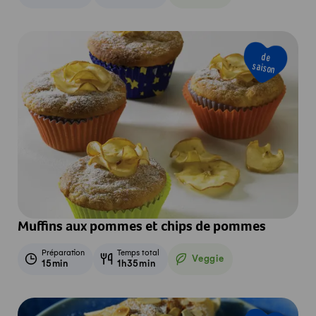
Veggie
de
saison
Muffins aux pommes et chips de pommes
Préparation
Temps total
Veggie
15min
1h35min
Veggie