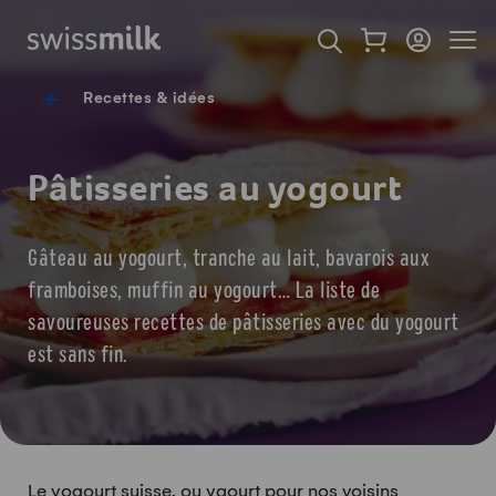
Surfer sur Swissmilk.ch
Accès rapides
Afficher mon pan
Connexion
Affich
Page d'accueil
Ouvrir l'onglet de rec
Navigation de pied de
Recettes & idées
Pâtisseries au yogourt
Gâteau au yogourt, tranche au lait, bavarois aux
framboises, muffin au yogourt… La liste de
savoureuses recettes de pâtisseries avec du yogourt
est sans fin.
Le yogourt suisse, ou yaourt pour nos voisins