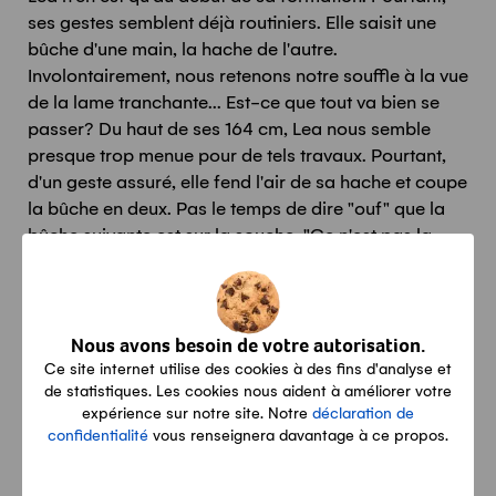
ses gestes semblent déjà routiniers. Elle saisit une
bûche d'une main, la hache de l'autre.
Involontairement, nous retenons notre souffle à la vue
de la lame tranchante... Est-ce que tout va bien se
passer? Du haut de ses 164 cm, Lea nous semble
presque trop menue pour de tels travaux. Pourtant,
d'un geste assuré, elle fend l'air de sa hache et coupe
la bûche en deux. Pas le temps de dire "ouf" que la
bûche suivante est sur la souche. "Ce n'est pas la
taille qui compte quand on coupe du bois. Ce qui est
important, c'est d'avoir le bon dosage entre force et
technique", explique Lea.
Nous avons besoin de votre autorisation.
Ce site internet utilise des cookies à des fins d'analyse et
de statistiques. Les cookies nous aident à améliorer votre
expérience sur notre site. Notre
déclaration de
confidentialité
vous renseignera davantage à ce propos.