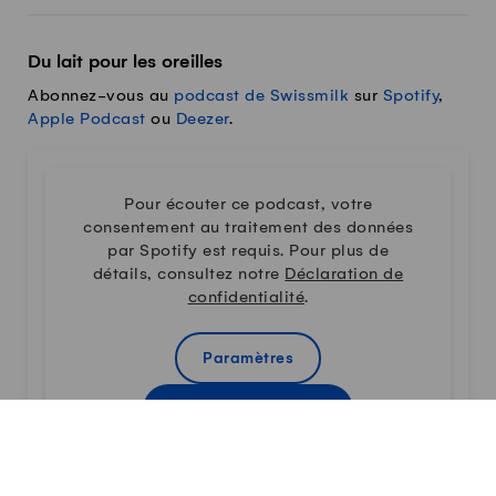
Du lait pour les oreilles
Abonnez-vous au
podcast de Swissmilk
sur
Spotify
,
Apple Podcast
ou
Deezer
.
Pour écouter ce podcast, votre
consentement au traitement des données
par Spotify est requis. Pour plus de
détails, consultez notre
Déclaration de
confidentialité
.
Paramètres
Accepter & Afficher