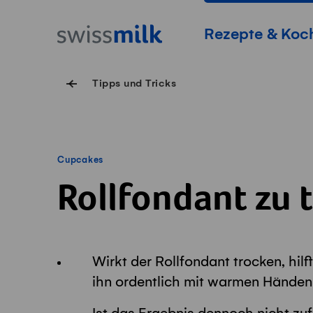
Navigieren auf Swissmilk.ch
Schnellzugriff-Links
Startseite
Hauptnavigation
Rezepte & Koc
Tipps und Tricks
Cupcakes
Rollfondant zu 
Wirkt der Rollfondant trocken, hil
ihn ordentlich mit warmen Händen