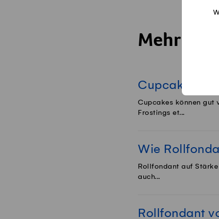
W
Mehr Trick
Cupcakes vorb
Cupcakes können gut v
Frostings et...
Wie Rollfonda
Rollfondant auf Stärke
auch...
Rollfondant v