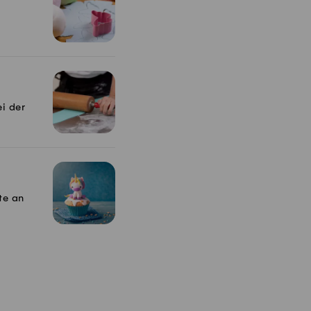
i der
te an