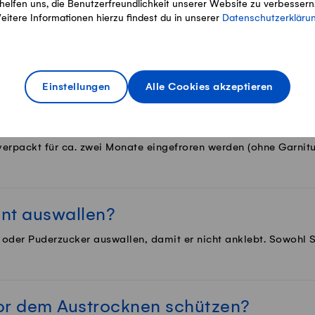
helfen uns, die Benutzerfreundlichkeit unserer Website zu verbessern
eitere Informationen hierzu findest du in unserer
Datenschutzerkläru
s für alle Fälle
Einstellungen
Alle Cookies akzeptieren
ereiten und einfrieren?
erpackt für ca. zwei Monate eingefroren werden (ohne Garnitu
nt auswallen?
 oder Puderzucker auswallen, damit er nicht anklebt. Sowohl S
or dem Austrocknen schützen?