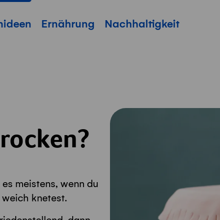
hideen
Ernährung
Nachhaltigkeit
trocken?
ft es meistens, wenn du
 weich knetest.