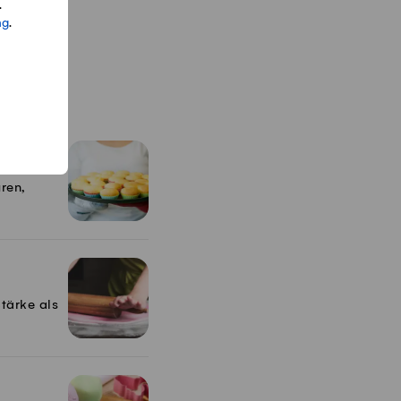
.
ng
.
ren,
tärke als