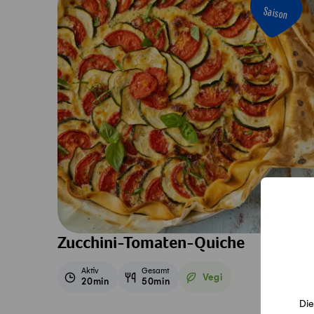
Saison
Zucchini-Tomaten-Quiche
Aktiv
Gesamt
Vegi
20min
50min
Vegetarisch
Die