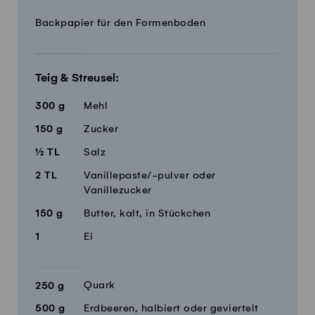
Menge
Zutaten
Backpapier für den Formenboden
Teig & Streusel:
300
g
Mehl
150
g
Zucker
½
TL
Salz
2
TL
Vanillepaste/-pulver oder
Vanillezucker
150
g
Butter, kalt, in Stückchen
1
Ei
Quark
250
g
500
g
Erdbeeren, halbiert oder geviertelt