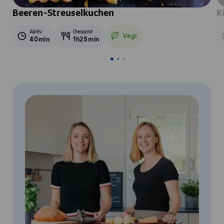
Beeren-Streuselkuchen
K
Aktiv
Gesamt
Vegi
40min
1h25min
Vegetarisch