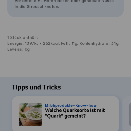
Variante: 5 EL Haferflocken oder gehackte Nüsse
in die Streusel kneten.
1 Stück enthält:
Energie: 1097kJ /
262
kcal, Fett:
11
g, Kohlenhydrate:
34
g,
Eiweiss:
6
g
Tipps und Tricks
Milchprodukte-Know-how
Welche Quarksorte ist mit
"Quark" gemeint?