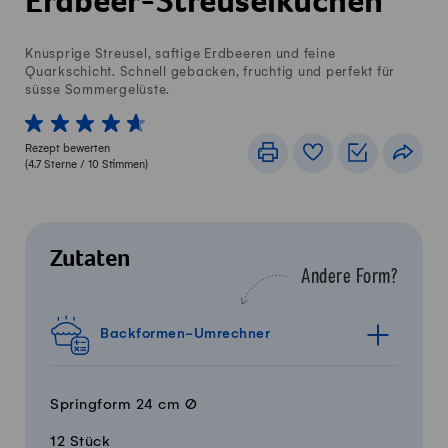
Erdbeer-Streuselkuchen
Knusprige Streusel, saftige Erdbeeren und feine
Quarkschicht. Schnell gebacken, fruchtig und perfekt für
süsse Sommergelüste.
1 von 5 Sterne
2 von 5 Sterne
3 von 5 Sterne
4 von 5 Sterne
5 von 5 Sterne
Rezept bewerten
Drucken
Rezeptbuch
Einkaufslis
Teile
(
4.7
Sterne /
10
Stimmen)
Zutaten
Andere Form?
Backformen-Umrechner
Springform 24 cm Ø
12 Stück