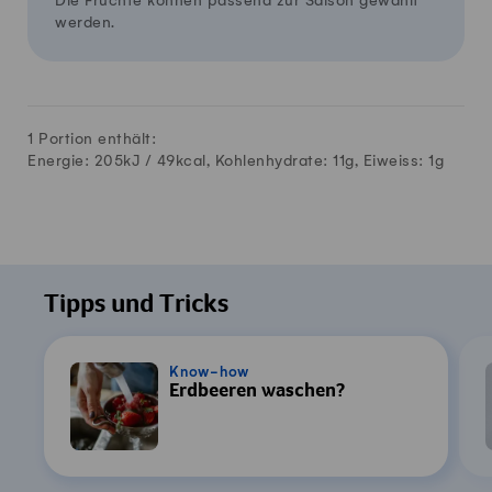
Die Früchte können passend zur Saison gewählt
werden.
1 Portion enthält:
Energie: 205kJ /
49
kcal, Kohlenhydrate:
11
g, Eiweiss:
1
g
Tipps und Tricks
Know-how
Erdbeeren waschen?