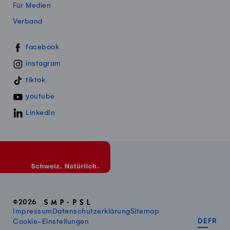
Für Medien
Verband
Swissmillk auf Social Media
facebook
instagram
tiktok
youtube
LinkedIn
©2026
Impressum
Datenschutzerklärung
Sitemap
DEUT
FR
Cookie-Einstellungen
DE
FR