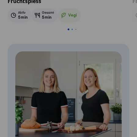
Fruchtspiess
F
Aktiv
Gesamt
Vegi
5min
5min
Vegetarisch