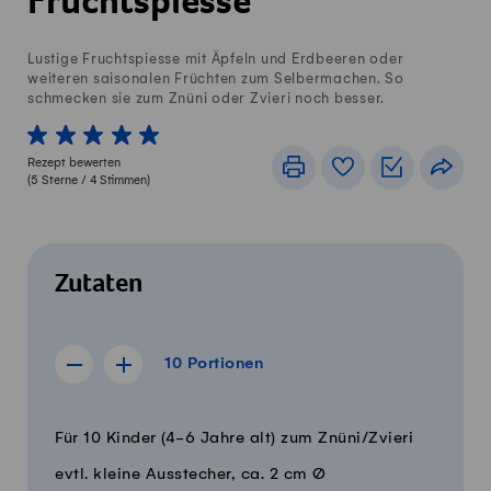
Fruchtspiesse
Lustige Fruchtspiesse mit Äpfeln und Erdbeeren oder
weiteren saisonalen Früchten zum Selbermachen. So
schmecken sie zum Znüni oder Zvieri noch besser.
1 von 5 Sterne
2 von 5 Sterne
3 von 5 Sterne
4 von 5 Sterne
5 von 5 Sterne
Rezept bewerten
Drucken
Rezeptbuch
Einkaufslis
Teile
(
5
Sterne /
4
Stimmen)
Zutaten
10 Portionen
10
Portionen
Rezept für 9 Portionen anzeigen
Rezept für 11 Portionen anzeigen
Menge
Zutaten
Für 10 Kinder (4-6 Jahre alt) zum Znüni/Zvieri
evtl. kleine Ausstecher, ca. 2 cm Ø