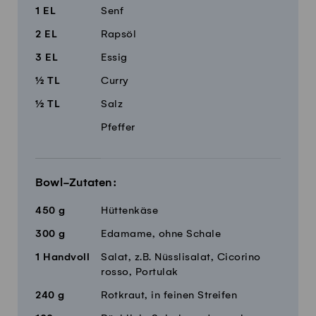
1
EL
Senf
2
EL
Rapsöl
3
EL
Essig
½
TL
Curry
½
TL
Salz
Pfeffer
Bowl-Zutaten:
450
g
Hüttenkäse
300
g
Edamame, ohne Schale
1
Handvoll
Salat, z.B. Nüsslisalat, Cicorino
rosso, Portulak
240
g
Rotkraut, in feinen Streifen