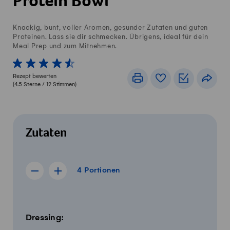
Protein Bowl
Knackig, bunt, voller Aromen, gesunder Zutaten und guten
Proteinen. Lass sie dir schmecken. Übrigens, ideal für dein
Meal Prep und zum Mitnehmen.
1 von 5 Sterne
2 von 5 Sterne
3 von 5 Sterne
4 von 5 Sterne
5 von 5 Sterne
Rezept bewerten
Drucken
Rezeptbuch
Einkaufslis
Teile
(
4.5
Sterne /
12
Stimmen)
Zutaten
4 Portionen
4
Portionen
Rezept für 3 Portionen anzeigen
Rezept für 5 Portionen anzeigen
Menge
Zutaten
Dressing: