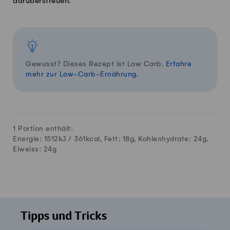
darüberstreuen.
Gewusst? Dieses Rezept ist Low Carb.
Erfahre
mehr zur Low-Carb-Ernährung.
1 Portion enthält:
Energie: 1512kJ /
361
kcal, Fett:
18
g, Kohlenhydrate:
24
g,
Eiweiss:
24
g
Tipps und Tricks