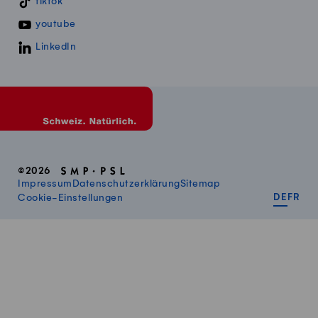
tiktok
youtube
LinkedIn
©2026
Impressum
Datenschutzerklärung
Sitemap
DEUT
FR
Cookie-Einstellungen
DE
FR