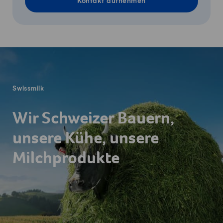
Kontakt aufnehmen
Fusszeile
Swissmilk
Wir Schweizer Bauern,
unsere Kühe, unsere
Milchprodukte