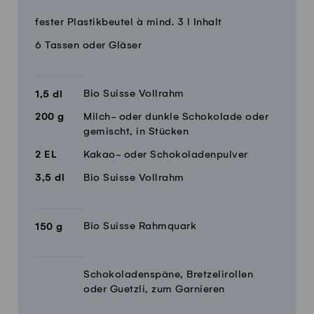
Menge
Zutaten
fester Plastikbeutel à mind. 3 l Inhalt
6 Tassen oder Gläser
Bio Suisse Vollrahm
1,5
dl
200
g
Milch- oder dunkle Schokolade oder
gemischt, in Stücken
2
EL
Kakao- oder Schokoladenpulver
3,5
dl
Bio Suisse Vollrahm
Bio Suisse Rahmquark
150
g
Schokoladenspäne, Bretzelirollen
oder Guetzli, zum Garnieren