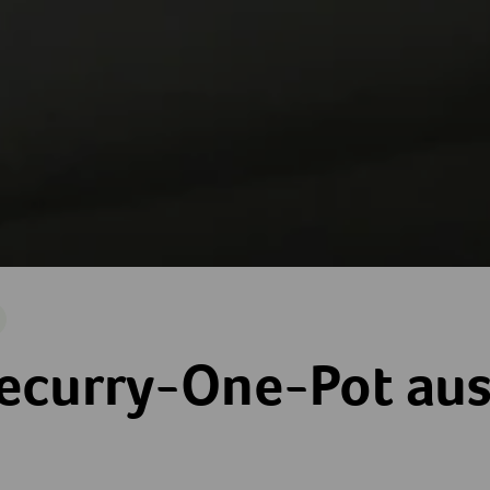
arisch
-Pot aus dem Ofen
curry-One-Pot au