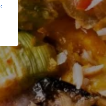
.
ng
.