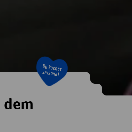
Bravo!
s dem