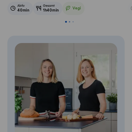
Aktiv
Gesamt
Vegi
40min
1h40min
Vegetarisch