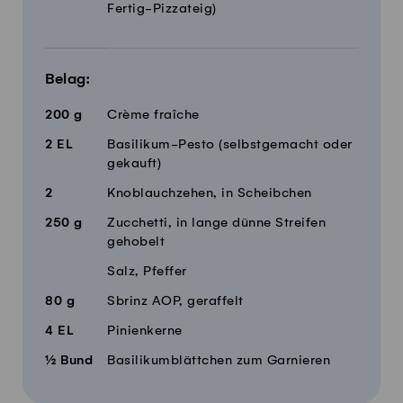
Fertig-Pizzateig)
Belag:
200
g
Crème fraîche
2
EL
Basilikum-Pesto (selbstgemacht oder
gekauft)
2
Knoblauchzehen, in Scheibchen
250
g
Zucchetti, in lange dünne Streifen
gehobelt
Salz, Pfeffer
80
g
Sbrinz AOP, geraffelt
4
EL
Pinienkerne
½
Bund
Basilikumblättchen zum Garnieren