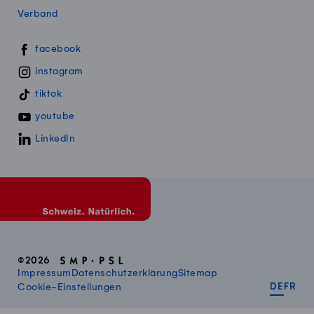
Verband
Swissmillk auf Social Media
facebook
instagram
tiktok
youtube
LinkedIn
©2026
Impressum
Datenschutzerklärung
Sitemap
DEUT
FR
Cookie-Einstellungen
DE
FR