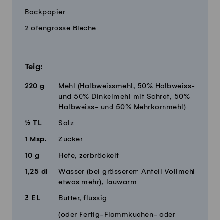
Backpapier
2 ofengrosse Bleche
Teig:
220
g
Mehl (Halbweissmehl, 50% Halbweiss-
und 50% Dinkelmehl mit Schrot, 50%
Halbweiss- und 50% Mehrkornmehl)
½
TL
Salz
1
Msp.
Zucker
10
g
Hefe, zerbröckelt
1,25
dl
Wasser (bei grösserem Anteil Vollmehl
etwas mehr), lauwarm
3
EL
Butter, flüssig
(oder Fertig-Flammkuchen- oder