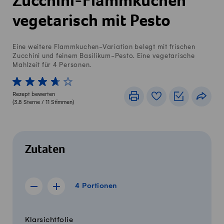
Zucchini-Flammkuchen
vegetarisch mit Pesto
Eine weitere Flammkuchen-Variation belegt mit frischen
Zucchini und feinem Basilikum-Pesto. Eine vegetarische
Mahlzeit für 4 Personen.
1 von 5 Sterne
2 von 5 Sterne
3 von 5 Sterne
4 von 5 Sterne
5 von 5 Sterne
Rezept bewerten
Drucken
Rezeptbuch
Einkaufslis
Teile
(
3.8
Sterne /
11
Stimmen)
Zutaten
4 Portionen
4
Portionen
Rezept für 3 Portionen anzeigen
Rezept für 5 Portionen anzeigen
Menge
Zutaten
Klarsichtfolie