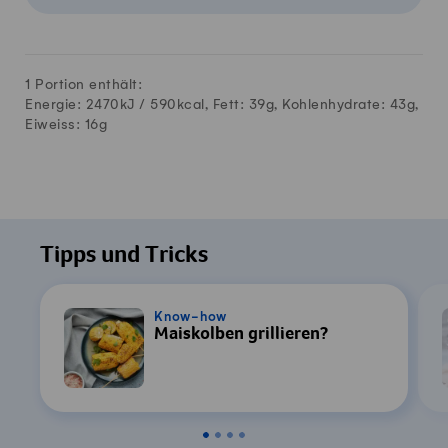
1 Portion enthält:
Energie: 2470kJ /
590
kcal, Fett:
39
g, Kohlenhydrate:
43
g,
Eiweiss:
16
g
Tipps und Tricks
Know-how
Maiskolben grillieren?