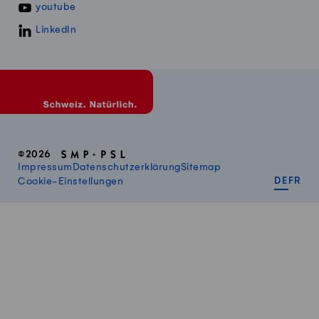
youtube
LinkedIn
©2026
Impressum
Datenschutzerklärung
Sitemap
DEUT
FR
Cookie-Einstellungen
DE
FR