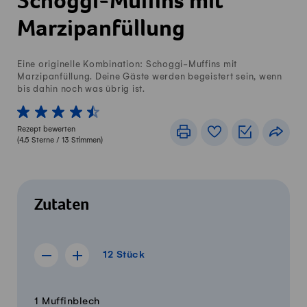
Schoggi-Muffins mit
Marzipanfüllung
Eine originelle Kombination: Schoggi-Muffins mit
Marzipanfüllung. Deine Gäste werden begeistert sein, wenn
bis dahin noch was übrig ist.
1 von 5 Sterne
2 von 5 Sterne
3 von 5 Sterne
4 von 5 Sterne
5 von 5 Sterne
Rezept bewerten
Drucken
Rezeptbuch
Einkaufslis
Teile
(
4.5
Sterne /
13
Stimmen)
Zutaten
12 Stück
12
Stück
Rezept für 11 Stück anzeigen
Rezept für 13 Stück anzeigen
Menge
Zutaten
1 Muffinblech