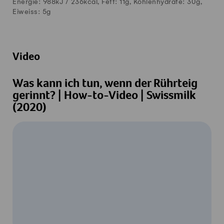
Energie: 988kJ /
236
kcal, Fett:
11
g, Kohlenhydrate:
30
g,
Eiweiss:
5
g
Video
Was kann ich tun, wenn der Rührteig
gerinnt? | How-to-Video | Swissmilk
(2020)