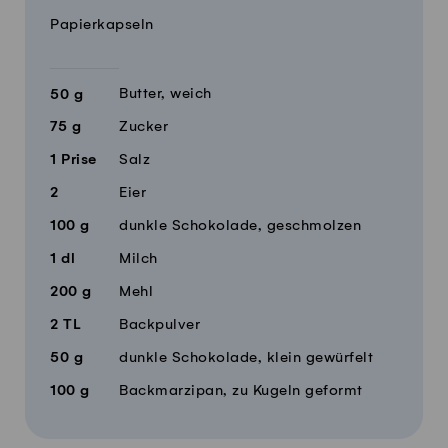
Papierkapseln
Butter, weich
50
g
75
g
Zucker
1
Prise
Salz
2
Eier
100
g
dunkle Schokolade, geschmolzen
1
dl
Milch
200
g
Mehl
2
TL
Backpulver
50
g
dunkle Schokolade, klein gewürfelt
100
g
Backmarzipan, zu Kugeln geformt