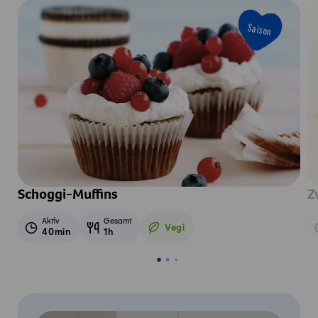
Saison
Schoggi-Muffins
Z
Aktiv
Gesamt
Vegi
40min
1h
Vegetarisch