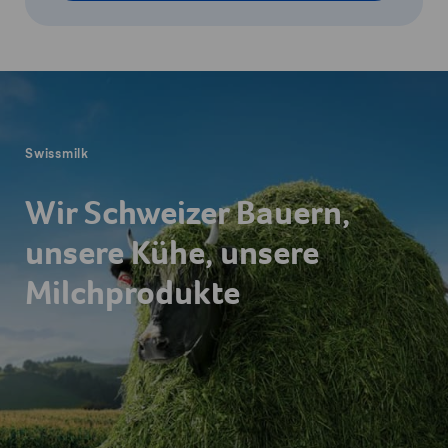
Fusszeile
Swissmilk
Wir Schweizer Bauern,
unsere Kühe, unsere
Milchprodukte