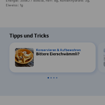
Energie: 356kJ /
85
kcal, Fett:
8
g, Kohlenhydrate:
3
g,
Eiweiss:
1
g
Tipps und Tricks
Konservieren & Aufbewahren
Bittere Eierschwämmli?