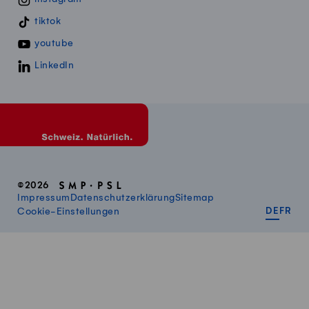
tiktok
youtube
LinkedIn
©2026
Impressum
Datenschutzerklärung
Sitemap
DEUT
FR
Cookie-Einstellungen
DE
FR