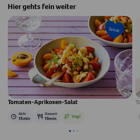
Hier gehts fein weiter
Saison
Tomaten-Aprikosen-Salat
T
Aktiv
Gesamt
Vegi
15min
15min
Vegetarisch