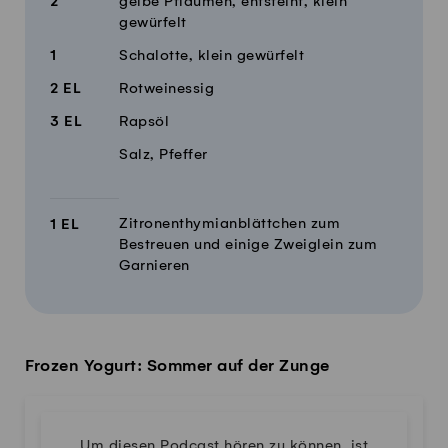
2
gelbe Pflaumen, entsteint, klein
gewürfelt
1
Schalotte, klein gewürfelt
2
EL
Rotweinessig
3
EL
Rapsöl
Salz, Pfeffer
Zitronenthymianblättchen zum
1
EL
Bestreuen und einige Zweiglein zum
Garnieren
Frozen Yogurt: Sommer auf der Zunge
Um diesen Podcast hören zu können, ist