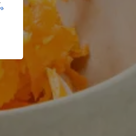
.
ng
.