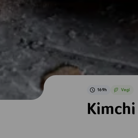
169h
Vegi
Vegetari
Kimchi
Kimchi