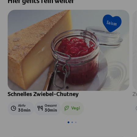
Hier gehts fein weiter
Saison
Schnelles Zwiebel-Chutney
Z
Aktiv
Gesamt
Vegi
30min
30min
Vegetarisch