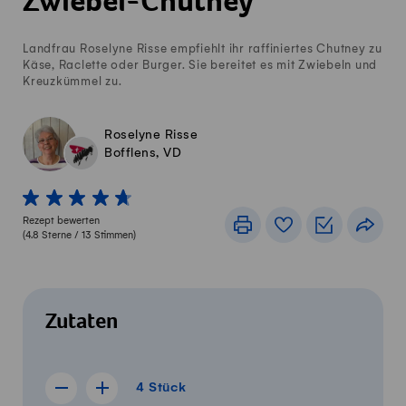
Zwiebel-Chutney
Landfrau Roselyne Risse empfiehlt ihr raffiniertes Chutney zu
Käse, Raclette oder Burger. Sie bereitet es mit Zwiebeln und
Kreuzkümmel zu.
Roselyne Risse
Bofflens, VD
1 von 5 Sterne
2 von 5 Sterne
3 von 5 Sterne
4 von 5 Sterne
5 von 5 Sterne
Rezept bewerten
Drucken
Rezeptbuch
Einkaufslis
Teile
(
4.8
Sterne /
13
Stimmen)
Zutaten
4 Stück
4
Stück
Rezept für 3 Stück anzeigen
Rezept für 5 Stück anzeigen