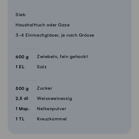
Menge
Zutaten
Sieb
Haushalttuch oder Gaze
3-4 Einmachgläser, je nach Grösse
Zwiebeln, fein gehackt
600
g
1
EL
Salz
Zucker
500
g
2,5
dl
Weissweinessig
1
Msp.
Nelkenpulver
1
TL
Kreuzkümmel