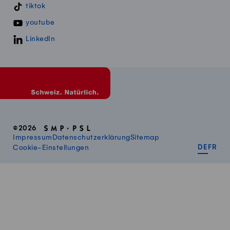
tiktok
youtube
LinkedIn
©2026
Impressum
Datenschutzerklärung
Sitemap
DEUT
FR
Cookie-Einstellungen
DE
FR