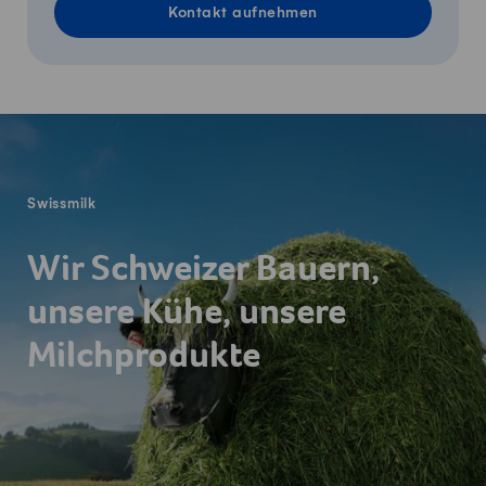
Kontakt aufnehmen
Fusszeile
Swissmilk
Wir Schweizer Bauern,
unsere Kühe, unsere
Milchprodukte