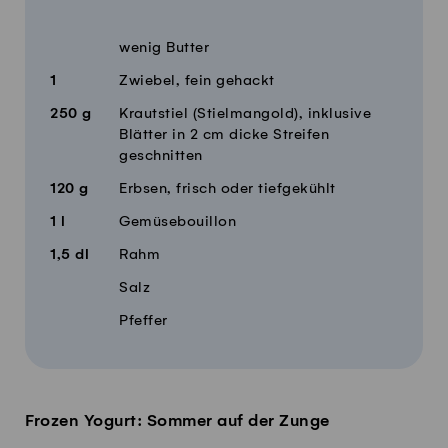
Menge
Zutaten
wenig Butter
1
Zwiebel, fein gehackt
250
g
Krautstiel (Stielmangold), inklusive
Blätter in 2 cm dicke Streifen
geschnitten
120
g
Erbsen, frisch oder tiefgekühlt
1
l
Gemüsebouillon
1,5
dl
Rahm
Salz
Pfeffer
Frozen Yogurt: Sommer auf der Zunge