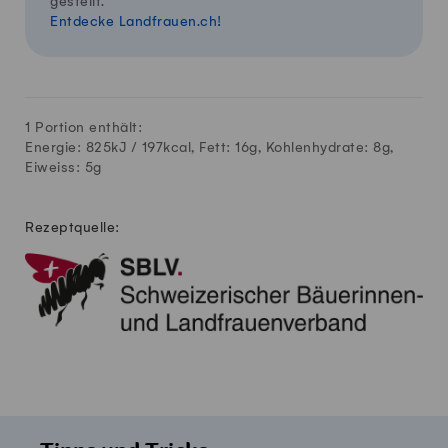
gestellt.
Entdecke Landfrauen.ch!
1 Portion enthält:
Energie: 825kJ /
197
kcal, Fett:
16
g, Kohlenhydrate:
8
g,
Eiweiss:
5
g
Rezeptquelle: