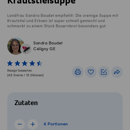
Krautstielsuppe
Landfrau Sandra Baudet empfiehlt: Die cremige Suppe mit
Krautstiel und Erbsen ist super schnell gemacht und
schmeckt zu einem Stück Bauernbrot besonders gut.
Sandra Baudet
Céligny GE
1 von 5 Sterne
2 von 5 Sterne
3 von 5 Sterne
4 von 5 Sterne
5 von 5 Sterne
Rezept bewerten
Drucken
Rezeptbuch
Einkaufslis
Teile
(
4.5
Sterne /
15
Stimmen)
Zutaten
4 Portionen
4
Portionen
Rezept für 3 Portionen anzeigen
Rezept für 5 Portionen anzeigen