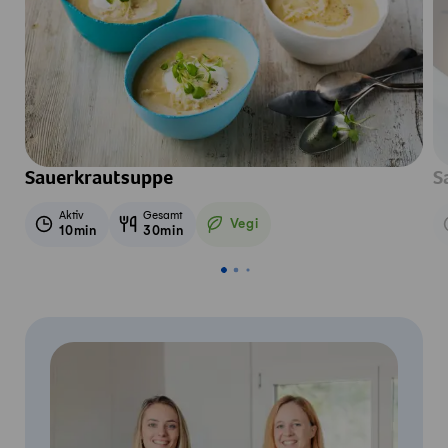
Sauerkrautsuppe
S
Aktiv
Gesamt
Vegi
10min
30min
Vegetarisch