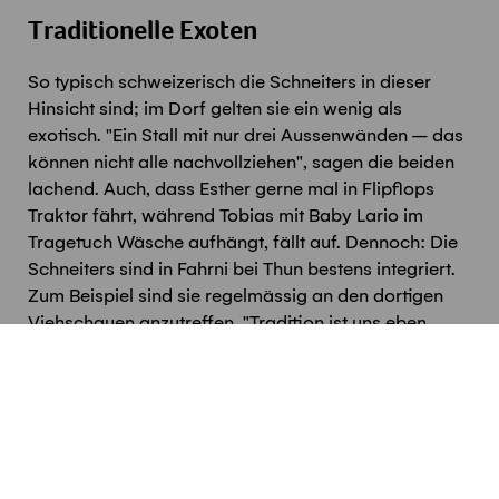
Traditionelle Exoten
So typisch schweizerisch die Schneiters in dieser
Hinsicht sind; im Dorf gelten sie ein wenig als
exotisch. "Ein Stall mit nur drei Aussenwänden – das
können nicht alle nachvollziehen", sagen die beiden
lachend. Auch, dass Esther gerne mal in Flipflops
Traktor fährt, während Tobias mit Baby Lario im
Tragetuch Wäsche aufhängt, fällt auf. Dennoch: Die
Schneiters sind in Fahrni bei Thun bestens integriert.
Zum Beispiel sind sie regelmässig an den dortigen
Viehschauen anzutreffen. "Tradition ist uns eben
auch wichtig."
Kochen & unseren
Podcast
hören:
Um diesen Podcast hören zu können, ist