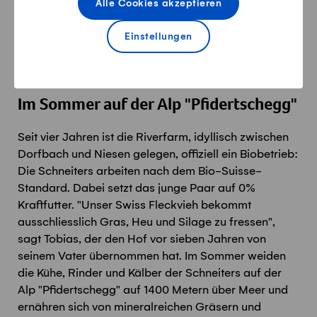
Alle Cookies akzeptieren
Einstellungen
Wilma und Wanda / Klein-Lario bestaunt Klein-
Wilma.
Im Sommer auf der Alp "Pfidertschegg"
Seit vier Jahren ist die Riverfarm, idyllisch zwischen
Dorfbach und Niesen gelegen, offiziell ein Biobetrieb:
Die Schneiters arbeiten nach dem Bio-Suisse-
Standard. Dabei setzt das junge Paar auf 0%
Kraftfutter. "Unser Swiss Fleckvieh bekommt
ausschliesslich Gras, Heu und Silage zu fressen",
sagt Tobias, der den Hof vor sieben Jahren von
seinem Vater übernommen hat. Im Sommer weiden
die Kühe, Rinder und Kälber der Schneiters auf der
Alp "Pfidertschegg" auf 1400 Metern über Meer und
ernähren sich von mineralreichen Gräsern und