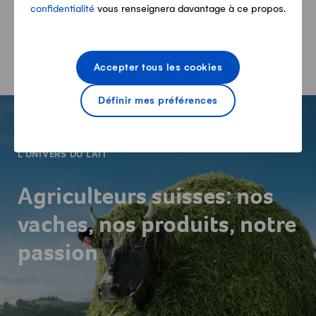
confidentialité
vous renseignera davantage à ce propos.
Panier
Aperçu de mes produits
Accepter tous les cookies
Définir mes préférences
-
L'UNIVERS DU LAIT
Agriculteurs suisses: nos
vaches, nos produits, notre
passion