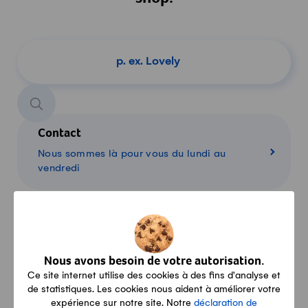
Chercher un produit
Contact
Nous sommes là pour vous du lundi au
vendredi
Conditions
Livraison, paiement, retour: toutes les
Nous avons besoin de votre autorisation.
informations
Ce site internet utilise des cookies à des fins d'analyse et
de statistiques. Les cookies nous aident à améliorer votre
expérience sur notre site. Notre
déclaration de