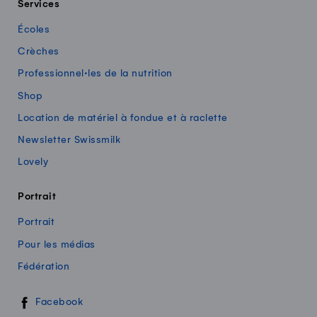
Services
Écoles
Crèches
Professionnel·les de la nutrition
Shop
Location de matériel à fondue et à raclette
Newsletter Swissmilk
Lovely
Portrait
Portrait
Pour les médias
Fédération
Swissmilk sur les réseaux sociaux
Facebook