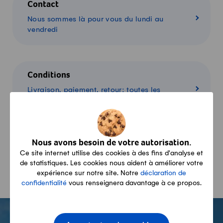
Contact
Nous sommes là pour vous du lundi au
vendredi
Conditions
Livraison, paiement, retour: toutes les
informations
Nous avons besoin de votre autorisation.
Panier
Ce site internet utilise des cookies à des fins d'analyse et
Aperçu de mes produits
de statistiques. Les cookies nous aident à améliorer votre
expérience sur notre site. Notre
déclaration de
confidentialité
vous renseignera davantage à ce propos.
-