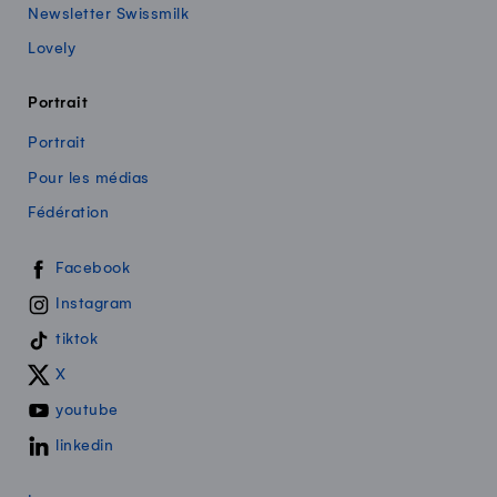
Newsletter Swissmilk
Lovely
Portrait
Portrait
Pour les médias
Fédération
Swissmilk sur les réseaux sociaux
Facebook
Instagram
tiktok
X
youtube
linkedin