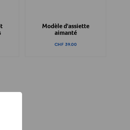
t
Modèle d'assiette
s
aimanté
CHF 39.00