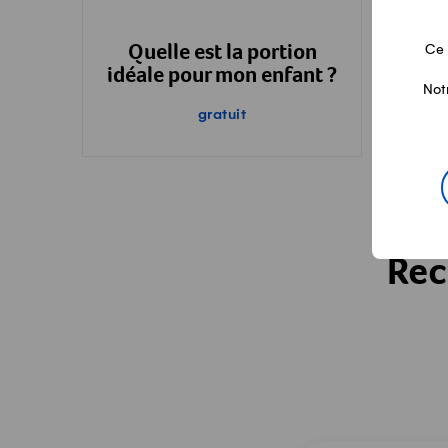
Ce 
Quelle est la portion
idéale pour mon enfant ?
Not
gratuit
Rec