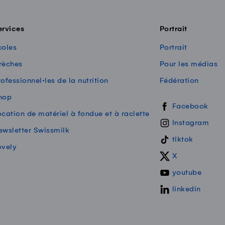
ervices
Portrait
coles
Portrait
rèches
Pour les médias
ofessionnel·les de la nutrition
Fédération
hop
Swissmilk sur les
Facebook
ocation de matériel à fondue et à raclette
Instagram
ewsletter Swissmilk
tiktok
ovely
X
youtube
linkedin