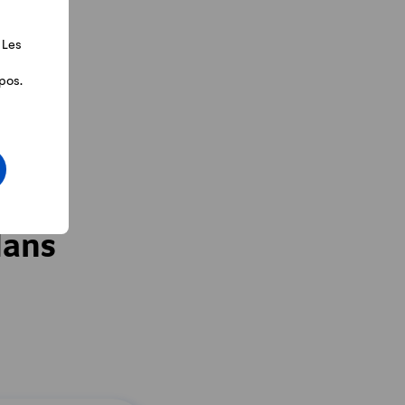
 Les
pos.
dans