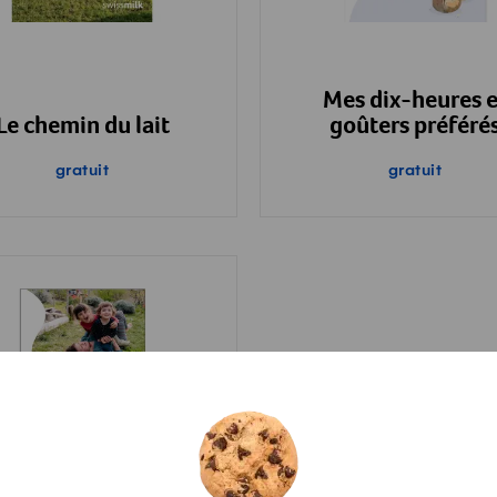
Mes dix-heures e
Le chemin du lait
goûters préféré
gratuit
gratuit