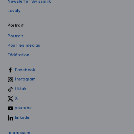
Newsletter Swissmilk
Lovely
Portrait
Portrait
Pour les médias
Fédération
Swissmilk sur les réseaux sociaux
Facebook
Instagram
tiktok
X
youtube
linkedin
Impressum