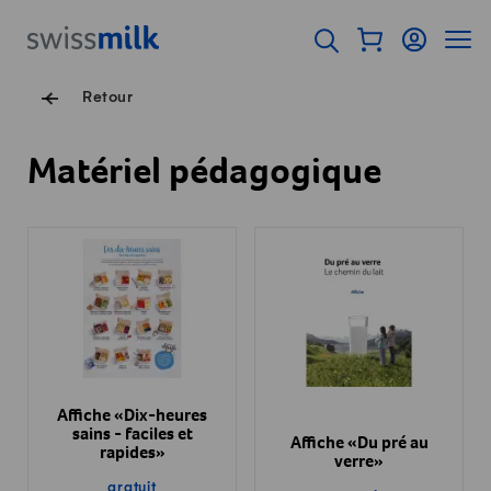
Surfer sur Swissmilk.ch
Accès rapides
Afficher mon pan
Connexion
Affich
Page d'accueil
Ouvrir l'onglet de rec
Navigation de pied de
Retour
Matériel pédagogique
Affiche «Dix-heures
sains - faciles et
Affiche «Du pré au
rapides»
verre»
gratuit