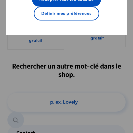
Définir mes préférences
Préparation de dix-
Poster La digestion chez
heures en images «Vive
l’humain et la vache.
les dix-heures»
Comment ça marche?
gratuit
gratuit
Rechercher un autre mot-clé dans le
shop.
Chercher un produit