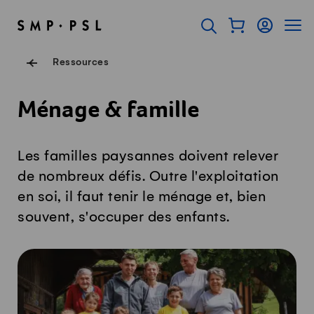
Surfer sur Swissmilk.ch
Accès rapides
Afficher mon pan
Connexion
Affich
Page d'accueil
Ouvrir l'onglet de rec
Navigation de pied de
Ressources
Ménage & famille
Les familles paysannes doivent relever
de nombreux défis. Outre l'exploitation
en soi, il faut tenir le ménage et, bien
souvent, s'occuper des enfants.