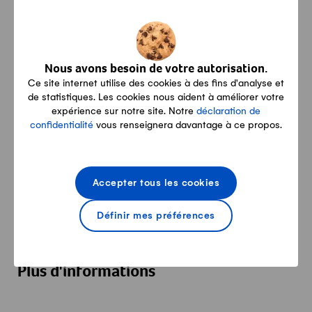
Paysannes, questionnez-vous et parlez-
Afficher le contenu d
en!
Onze criteres pour une bonne qualite de
Nous avons besoin de votre autorisation.
Afficher le contenu d
vie sur son exploitation laitiere
Ce site internet utilise des cookies à des fins d'analyse et
de statistiques. Les cookies nous aident à améliorer votre
expérience sur notre site. Notre
déclaration de
confidentialité
vous renseignera davantage à ce propos.
Le stress est aussi ressenti à la ferme
Afficher le contenu d
Quand la relation conjugale s’achève…
Afficher le contenu d
Accepter tous les cookies
Définir mes préférences
Relations et qualité de vie.
Afficher le contenu d
Plus d'informations