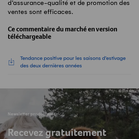
d’assurance-qualité et de promotion des
ventes sont efficaces.
Ce commentaire du marché en version
téléchargeable
Tendance positive pour les saisons d’estivage
des deux dernières années
-
Newsletter producteurs
Recevez gratuitement