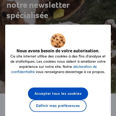
notre newsletter
spécialisée
Nous avons besoin de votre autorisation.
Ce site internet utilise des cookies à des fins d'analyse et
de statistiques. Les cookies nous aident à améliorer votre
S'abonner maintenant!
expérience sur notre site. Notre
déclaration de
confidentialité
vous renseignera davantage à ce propos.
Accepter tous les cookies
Définir mes préférences