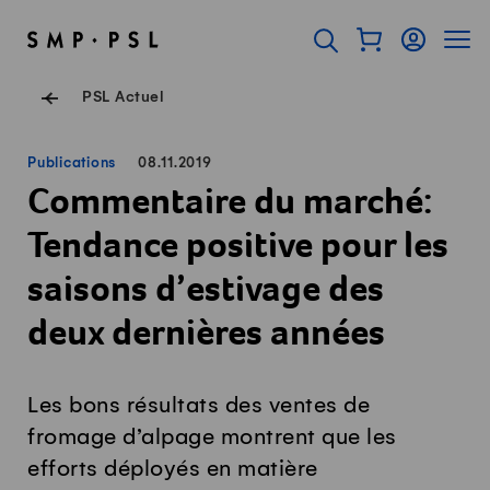
Surfer sur Swissmilk.ch
Accès rapides
Afficher mon pan
Connexion
Affich
Page d'accueil
Ouvrir l'onglet de rec
Navigation de pied de
PSL Actuel
Publications
08.11.2019
Commentaire du marché:
Tendance positive pour les
saisons d’estivage des
deux dernières années
Les bons résultats des ventes de
fromage d’alpage montrent que les
efforts déployés en matière