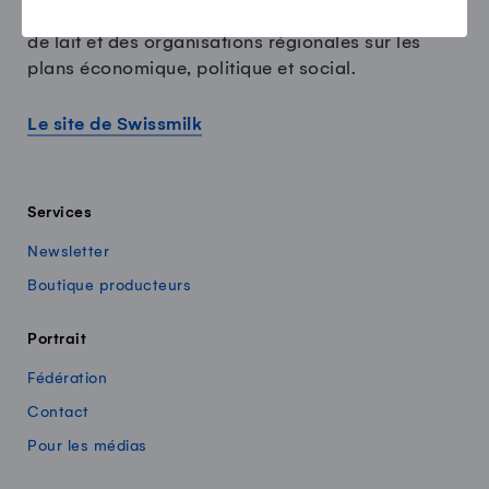
PSL défend les intérêts des producteurs suisses
de lait et des organisations régionales sur les
plans économique, politique et social.
Le site de Swissmilk
Services
Newsletter
Boutique producteurs
Portrait
Fédération
Contact
Pour les médias