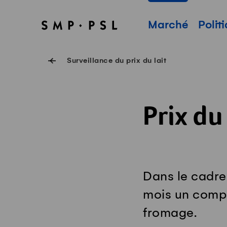
Surfer sur Swissmilk.ch
Accès rapides
Page d'accueil
Navigation princi
Marché
Polit
Surveillance du prix du lait
Prix du 
Dans le cadre 
mois un compar
fromage.