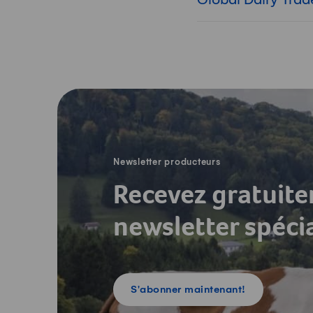
-
Newsletter producteurs
Recevez gratuit
newsletter spéci
S'abonner maintenant!