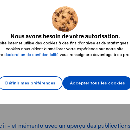
nceur
ormations pour les annonceurs
Nous avons besoin de votre autorisation.
site internet utilise des cookies à des fins d'analyse et de statistiques.
lications des prix du lait
cookies nous aident à améliorer votre expérience sur notre site.
re
déclaration de confidentialité
vous renseignera davantage à ce pro
rs Suisses de Lait, l'Office fédéral de l'agricultu
du Lait publient chaque mois des rapports sur le pr
Définir mes préférences
Accepter tous les cookies
 sur différentes méthodes de calcul et de relevé. 
e d'ensemble de ces publications.
 Lait - et mémento avec un aperçu des publications