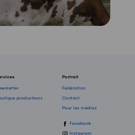
ervices
Portrait
ewsletter
Fédération
outique producteurs
Contact
Pour les médias
Swissmilk sur les réseaux sociaux
Facebook
Instagram