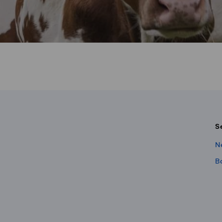
S
N
B