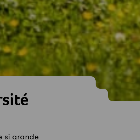
rsité
e si grande