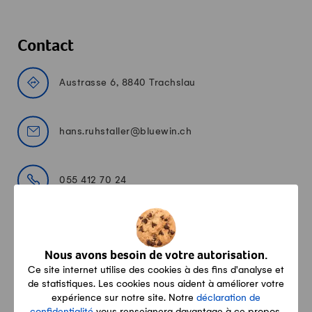
Contact
Austrasse 6, 8840 Trachslau
hans.ruhstaller@bluewin.ch
055 412 70 24
www.duli-alp.ch/
Nous avons besoin de votre autorisation.
Ce site internet utilise des cookies à des fins d'analyse et
de statistiques. Les cookies nous aident à améliorer votre
Ce que disent nos clientes & clients
expérience sur notre site. Notre
déclaration de
confidentialité
vous renseignera davantage à ce propos.