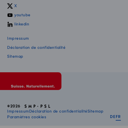
X
youtube
linkedin
Impressum
Déclaration de confidentialité
Sitemap
©2026
Impressum
Déclaration de confidentialité
Sitemap
DEUT
FR
Paramètres cookies
DE
FR