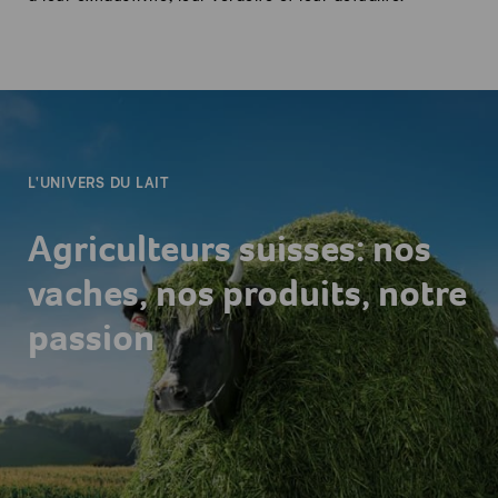
-
L'UNIVERS DU LAIT
Agriculteurs suisses: nos
vaches, nos produits, notre
passion