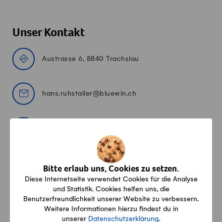
Unser Kontakt
Austrasse 6, 8840 Trachslau
hans.ruhstaller@bluewin.ch
055 412 70 24
www.duli-alp.ch/
Bitte erlaub uns, Cookies zu setzen.
Diese Internetseite verwendet Cookies für die Analyse
und Statistik. Cookies helfen uns, die
Benutzerfreundlichkeit unserer Website zu verbessern.
Das sagen unsere Kundinnen & Kunden
Weitere Informationen hierzu findest du in
unserer
Datenschutzerklärung
.