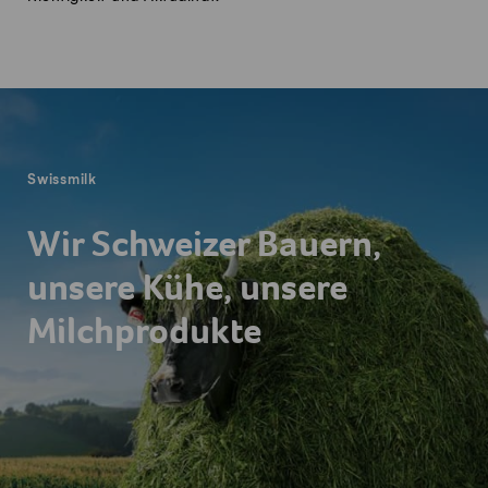
Fusszeile
Swissmilk
Wir Schweizer Bauern,
unsere Kühe, unsere
Milchprodukte