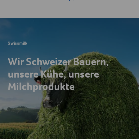
Fusszeile
Swissmilk
Wir Schweizer Bauern,
unsere Kühe, unsere
Milchprodukte