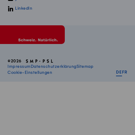
LinkedIn
©2026
Impressum
Datenschutzerklärung
Sitemap
DEUT
FR
Cookie-Einstellungen
DE
FR