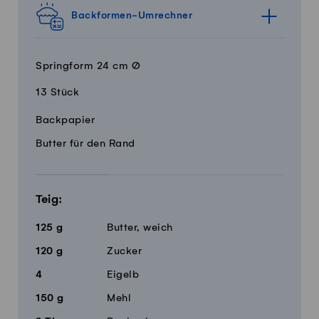
Backformen-Umrechner
Springform 24 cm Ø
13 Stück
Menge
Zutaten
Backpapier
Butter für den Rand
Teig:
125
g
Butter, weich
120
g
Zucker
4
Eigelb
150
g
Mehl