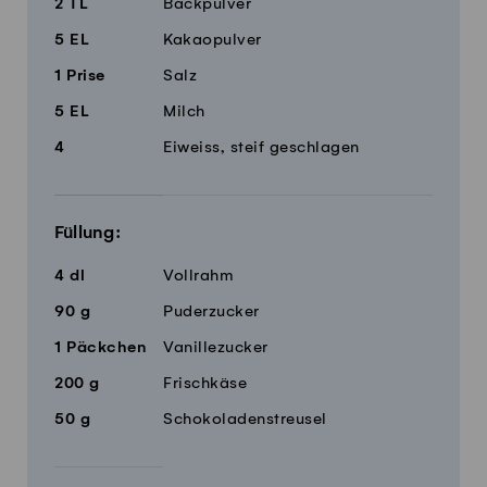
2
TL
Backpulver
5
EL
Kakaopulver
1
Prise
Salz
5
EL
Milch
4
Eiweiss, steif geschlagen
Füllung:
4
dl
Vollrahm
90
g
Puderzucker
1
Päckchen
Vanillezucker
200
g
Frischkäse
50
g
Schokoladenstreusel