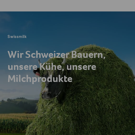
Fusszeile
Swissmilk
Wir Schweizer Bauern,
unsere Kühe, unsere
Milchprodukte