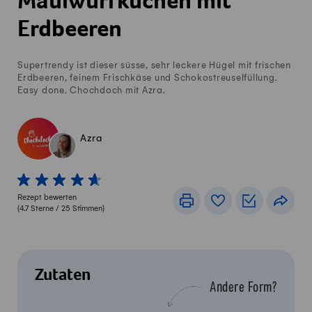
Maulwurfkuchen mit
Erdbeeren
Supertrendy ist dieser süsse, sehr leckere Hügel mit frischen
Erdbeeren, feinem Frischkäse und Schokostreuselfüllung.
Easy done. Chochdoch mit Azra.
Azra
1 von 5 Sterne
2 von 5 Sterne
3 von 5 Sterne
4 von 5 Sterne
5 von 5 Sterne
Rezept bewerten
Drucken
Rezeptbuch
Einkaufslis
Teile
(
4.7
Sterne /
25
Stimmen)
Zutaten
Andere Form?