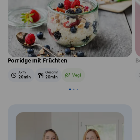
Porridge mit Früchten
B
Aktiv
Gesamt
Vegi
20min
20min
Vegetarisch