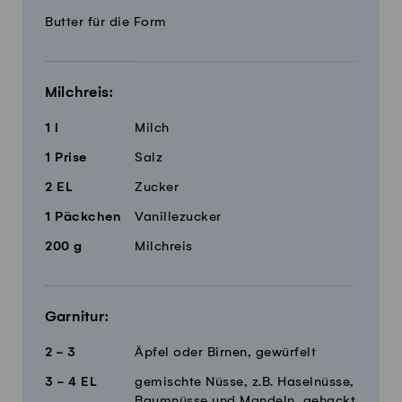
Butter für die Form
Milchreis:
1
l
Milch
1
Prise
Salz
2
EL
Zucker
1
Päckchen
Vanillezucker
200
g
Milchreis
Garnitur:
2 - 3
Äpfel oder Birnen, gewürfelt
3 - 4
EL
gemischte Nüsse, z.B. Haselnüsse,
Baumnüsse und Mandeln, gehackt