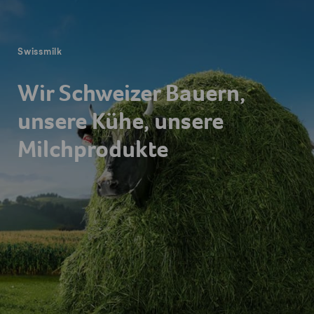
Fusszeile
Swissmilk
Wir Schweizer Bauern,
unsere Kühe, unsere
Milchprodukte