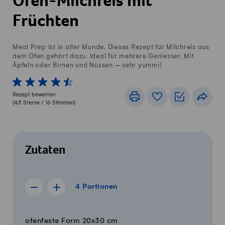
Ofen-Milchreis mit
Früchten
Meal Prep ist in aller Munde. Dieses Rezept für Milchreis aus
dem Ofen gehört dazu. Ideal für mehrere Geniesser. Mit
Äpfeln oder Birnen und Nüssen – sehr yummi!
1 von 5 Sterne
2 von 5 Sterne
3 von 5 Sterne
4 von 5 Sterne
5 von 5 Sterne
Rezept bewerten
Drucken
Rezeptbuch
Einkaufslis
Teile
(
4.5
Sterne /
16
Stimmen)
Zutaten
4 Portionen
4
Portionen
Rezept für 3 Portionen anzeigen
Rezept für 5 Portionen anzeigen
Menge
Zutaten
ofenfeste Form 20x30 cm