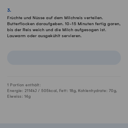
Früchte und Nüsse auf dem Milchreis verteilen.
Butterflocken daraufgeben. 10-15 Minuten fertig garen,
bis der Reis weich und die Milch aufgesogen ist.
Lauwarm oder ausgekühlt servieren.
1 Portion enthält:
Energie: 2114kJ /
505
kcal, Fett:
18
g, Kohlenhydrate:
70
g,
Eiweiss:
14
g