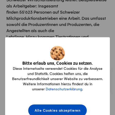
Schweizer
Wirtschaftsleistung
leistet. Beispielsweise
als Arbeitgeber
:
Insgesamt
finden
55
'
623
Personen
auf Schweizer
Milchproduktionsbetrieben eine Arbeit. Das umfasst
sowohl die Prod
uzent
innen und Produzent
en
, die
Angestellten als auch die
Lehrlinge.
Hinzu
kommen
Tier
ärzt
innen und
-ärzte,
Viehzüchter
:innen
,
aber auch Arbeitsstellen in
Labors, die unmittelbar mit der Produktion
zusammenhängen.
Bitte erlaub uns, Cookies zu setzen.
Diese Internetseite verwendet Cookies für die Analyse
Milchbäuerinnen & -bauern
und Statistik. Cookies helfen uns, die
Benutzerfreundlichkeit unserer Website zu verbessern.
Über unsere Betriebe
Weitere Informationen hierzu findest du in
unserer
Datenschutzerklärung
.
Auf dem neusten Stand
Alle Cookies akzeptieren