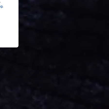
.
ng
.